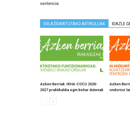
sentencia
ERLAZIONATUTAKO ARTIKULUAK
IDAZLE G
Azken Berriak: IKHA-COCU 2026-
Azken Berri
2027 praktikaldia egin behar dutenak
ondorioz la