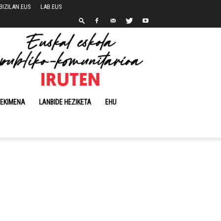
BIZILAN.EUS
LAB.EUS
 EKIMENA
LANBIDE HEZIKETA
EHU