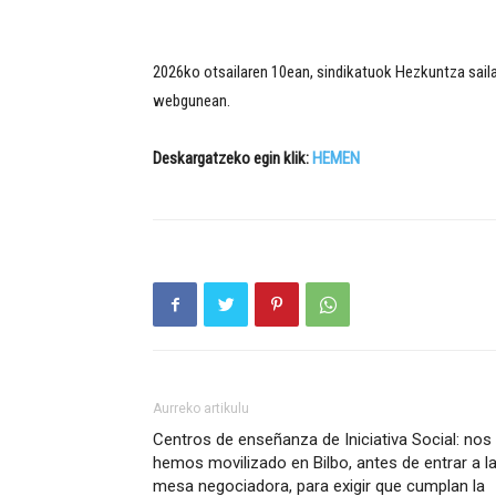
2026ko otsailaren 10ean, sindikatuok Hezkuntza saila
webgunean.
Deskargatzeko egin klik:
HEMEN
Aurreko artikulu
Centros de enseñanza de Iniciativa Social: nos
hemos movilizado en Bilbo, antes de entrar a l
mesa negociadora, para exigir que cumplan la