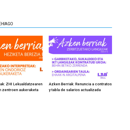
EHIAGO
ak: ZHI Lekualdatzearen
Azken Berriak: Renuncia a contratos
n zentroen aukeraketa
y tabla de salarios actualizada