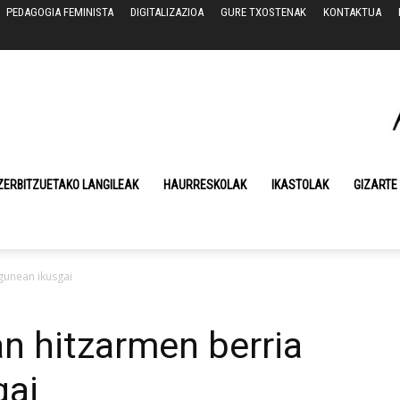
PEDAGOGIA FEMINISTA
DIGITALIZAZIOA
GURE TXOSTENAK
KONTAKTUA
ZERBITZUETAKO LANGILEAK
HAURRESKOLAK
IKASTOLAK
GIZARTE
gunean ikusgai
an hitzarmen berria
gai