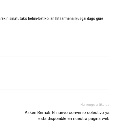
rekin sinatutako behin-betiko lan hitzarmena ikusgai dago gure
Hurrengo artikulua
Azken Berriak: El nuevo convenio colectivo ya
a
está disponible en nuestra página web