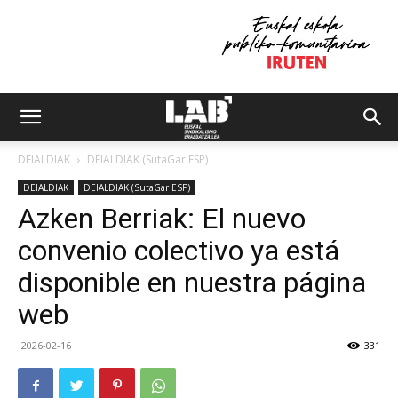
DEIALDIAK
DEIALDIAK (SutaGar ESP)
DEIALDIAK
DEIALDIAK (SutaGar ESP)
Azken Berriak: El nuevo
convenio colectivo ya está
disponible en nuestra página
web
2026-02-16
331