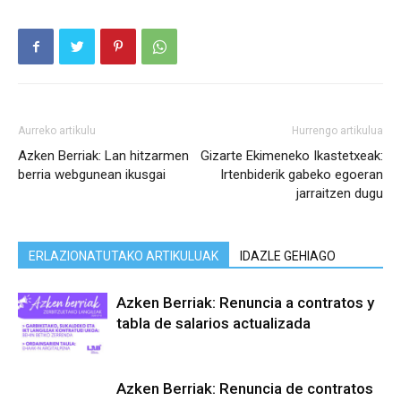
Aurreko artikulu
Hurrengo artikulua
Azken Berriak: Lan hitzarmen
Gizarte Ekimeneko Ikastetxeak:
berria webgunean ikusgai
Irtenbiderik gabeko egoeran
jarraitzen dugu
ERLAZIONATUTAKO ARTIKULUAK
IDAZLE GEHIAGO
Azken Berriak: Renuncia a contratos y
tabla de salarios actualizada
Azken Berriak: Renuncia de contratos