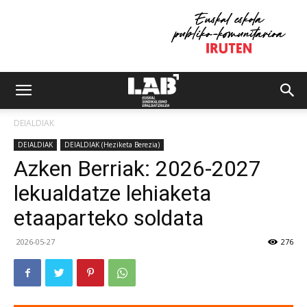
DEIALDIAK
DEIALDIAK
DEIALDIAK (Heziketa Berezia)
Azken Berriak: 2026-2027
lekualdatze lehiaketa
etaaparteko soldata
2026-05-27
276