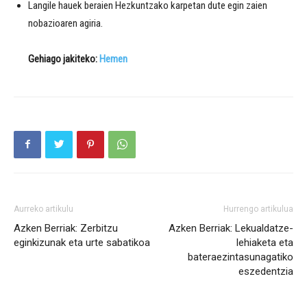
Langile hauek beraien Hezkuntzako karpetan dute egin zaien
nobazioaren agiria.
Gehiago jakiteko:
Hemen
Aurreko artikulu
Hurrengo artikulua
Azken Berriak: Zerbitzu
Azken Berriak: Lekualdatze-
eginkizunak eta urte sabatikoa
lehiaketa eta
bateraezintasunagatiko
eszedentzia