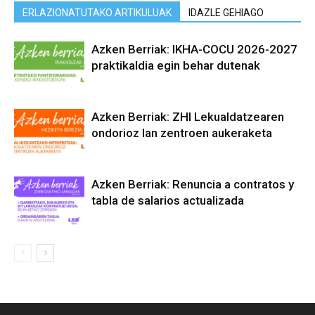
ERLAZIONATUTAKO ARTIKULUAK
IDAZLE GEHIAGO
Azken Berriak: IKHA-COCU 2026-2027
praktikaldia egin behar dutenak
Azken Berriak: ZHI Lekualdatzearen
ondorioz lan zentroen aukeraketa
Azken Berriak: Renuncia a contratos y
tabla de salarios actualizada