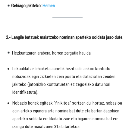
Gehiago jakiteko:
Hemen
2.- Langile batzuek maiatzeko nominan aparteko soldata jaso dute.
Hezkuntzaren arabera, horren zergatia hau da:
Lekualdatze lehiaketa aurretik hezitzaile askori kontratu
nobazioak egin zizkieten zein postu eta dotaziotan zeuden
jakiteko (jatorrizko kontratuetan ez zegoelako datu hori
identifikatuta).
Nobazio horiek egiteak “finikitoa” sortzen du; hortaz, nobazioa
egin arteko egunera arte nomina bat dute eta bertan dagokien
aparteko soldata ere likidatu zaie eta bigarren nomina bat ere
izango dute maiatzaren 31a bitartekoa.