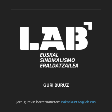
GURI BURUZ
Jarri gurekin harremanetan:
irakaskuntza@lab.eus