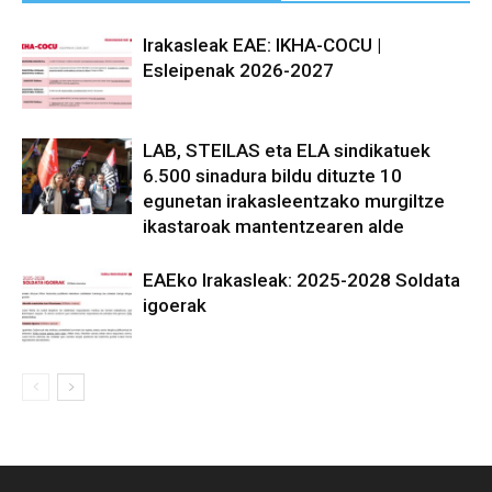
Irakasleak EAE: IKHA-COCU |
Esleipenak 2026-2027
LAB, STEILAS eta ELA sindikatuek
6.500 sinadura bildu dituzte 10
egunetan irakasleentzako murgiltze
ikastaroak mantentzearen alde
EAEko Irakasleak: 2025-2028 Soldata
igoerak