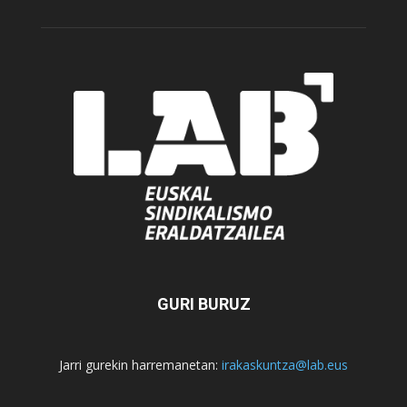
GURI BURUZ
Jarri gurekin harremanetan:
irakaskuntza@lab.eus