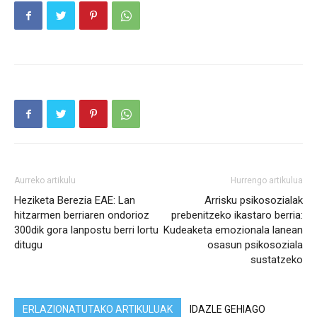
Aurreko artikulu
Hurrengo artikulua
Heziketa Berezia EAE: Lan
Arrisku psikosozialak
hitzarmen berriaren ondorioz
prebenitzeko ikastaro berria:
300dik gora lanpostu berri lortu
Kudeaketa emozionala lanean
ditugu
osasun psikosoziala
sustatzeko
ERLAZIONATUTAKO ARTIKULUAK
IDAZLE GEHIAGO