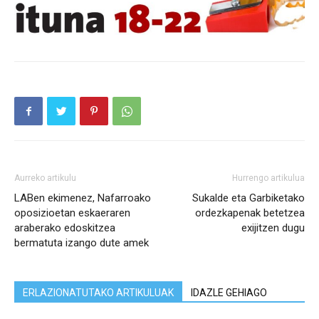
Aurreko artikulu
Hurrengo artikulua
LABen ekimenez, Nafarroako
Sukalde eta Garbiketako
oposizioetan eskaeraren
ordezkapenak betetzea
araberako edoskitzea
exijitzen dugu
bermatuta izango dute amek
ERLAZIONATUTAKO ARTIKULUAK
IDAZLE GEHIAGO