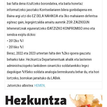
bai falta dena itzultzeko borondatea, eta baita honetaz
informatzeko jasotako Kontseilariaren bilera gonbidapena ere.
Baina argi utzi dio EZ DELA NAHIKOA eta 3ko mahaiaren defentsa
egiteaz gain, legegintzaldia amaitu aurretik ZOR ZAIZKIGUN
leheneratzeak eguneratzeko IDATZIZKO KONPROMISO irmo eta
sendoa exijitu dizkio:
• 2012ko %1
• 2016ko %1
Beraz, 2022 eta 2023 urteetan falta den %2ko igoera gauzatu
beharko luke. Hezkuntza Departamentuak ahalik eta lasterren
administraziopeko lankideen oinarrizko soldatarekiko legez
dagokigun %95eko soldata analogia berreskuratu behar du, eta hori
lortzeko, borrokan jarraituko du LABek.
Jatorrizko albistea:
HEMEN
.