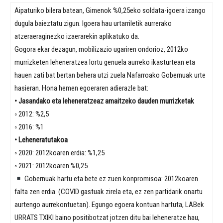
Aipaturiko bilera batean, Gimenok %0,25eko soldata-igoera izango
dugula baieztatu zigun. Igoera hau urtarriletik aurrerako
atzeraeraginezko izaerarekin aplikatuko da.
Gogora ekar dezagun, mobilizazio ugariren ondorioz, 2012ko
murrizketen leheneratzea lortu genuela aurreko ikasturtean eta
hauen zati bat bertan behera utzi zuela Nafarroako Gobernuak urte
hasieran. Hona hemen egoeraren adierazle bat:
• Jasandako eta leheneratzeaz amaitzeko dauden murrizketak
◦ 2012: %2,5
◦ 2016: %1
• Leheneratutakoa
◦ 2020: 2012koaren erdia: %1,25
◦ 2021: 2012koaren %0,25
Gobernuak hartu eta bete ez zuen konpromisoa: 2012koaren
falta zen erdia. (COVID gastuak zirela eta, ez zen partidarik onartu
aurtengo aurrekontuetan). Egungo egoera kontuan hartuta, LABek
URRATS TXIKI baino positibotzat jotzen ditu bai leheneratze hau,