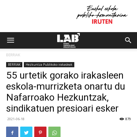
BERRIAK
BERRIAK
Hezkuntza Publikoko irakasleak
55 urtetik gorako irakasleen
eskola-murrizketa onartu du
Nafarroako Hezkuntzak,
sindikatuen presioari esker
2021-06-18
879