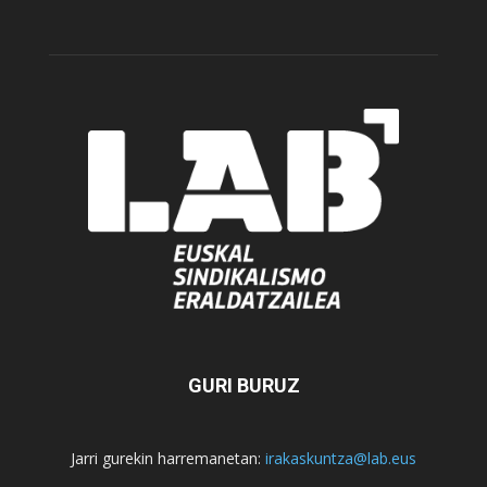
GURI BURUZ
Jarri gurekin harremanetan:
irakaskuntza@lab.eus