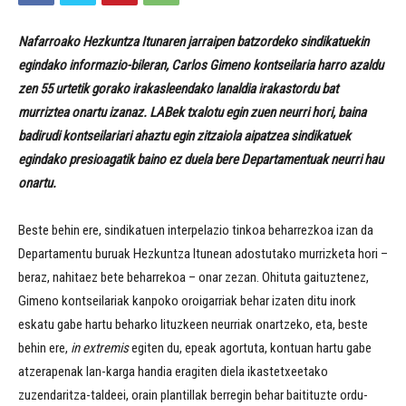
Nafarroako Hezkuntza
Itunaren jarraipen batzordeko sindikatuekin
egindako informazio-bileran, Carlos Gimeno kontseilaria harro azaldu
zen 55 urtetik gorako irakasleendako lanaldia irakastordu bat
murriztea onartu izanaz. LABek txalotu egin zuen neurri hori, baina
badirudi kontseilariari ahaztu egin zitzaiola aipatzea sindikatuek
egindako presioagatik baino ez duela bere Departamentuak neurri hau
onartu.
Beste behin ere, sindikatuen interpelazio tinkoa beharrezkoa izan da
Departamentu buruak Hezkuntza Itunean adostutako murrizketa hori –
beraz, nahitaez bete beharrekoa – onar zezan. Ohituta gaituztenez,
Gimeno kontseilariak kanpoko oroigarriak behar izaten ditu inork
eskatu gabe hartu beharko lituzkeen neurriak onartzeko, eta, beste
behin ere,
in extremis
egiten du, epeak agortuta, kontuan hartu gabe
atzerapenak lan-karga handia eragiten diela ikastetxeetako
zuzendaritza-taldeei, orain plantillak berregin behar baitituzte ordu-