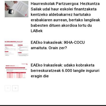
Haurreskolak Partzuergoa: Hezkuntza
Sailak udal haur eskolei finantzaketa
kentzeko aldebakarrez hartutako
erabakiaren aurrean, bertako langileak
babesten dituen akordioa lortu du
LABek
EAEko Irakasleak: IKHA-COCU
amaituta. Orain zer?
EAEko Irakasleak: udako kobraketa
berreskuratzeak 6.000 langile ingururi
eragin die