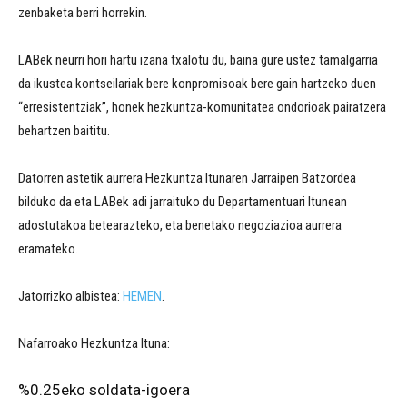
zenbaketa berri horrekin.
LABek neurri hori hartu izana txalotu du, baina gure ustez tamalgarria
da ikustea kontseilariak bere konpromisoak bere gain hartzeko duen
“erresistentziak”, honek hezkuntza-komunitatea ondorioak pairatzera
behartzen baititu.
Datorren astetik aurrera Hezkuntza Itunaren Jarraipen Batzordea
bilduko da eta LABek adi jarraituko du Departamentuari Itunean
adostutakoa betearazteko, eta benetako negoziazioa aurrera
eramateko.
Jatorrizko albistea:
HEMEN
.
Nafarroako Hezkuntza Ituna:
%0.25eko soldata-igoera