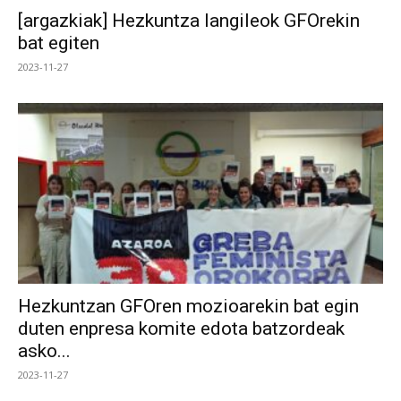
[argazkiak] Hezkuntza langileok GFOrekin
bat egiten
2023-11-27
Hezkuntzan GFOren mozioarekin bat egin
duten enpresa komite edota batzordeak
asko...
2023-11-27