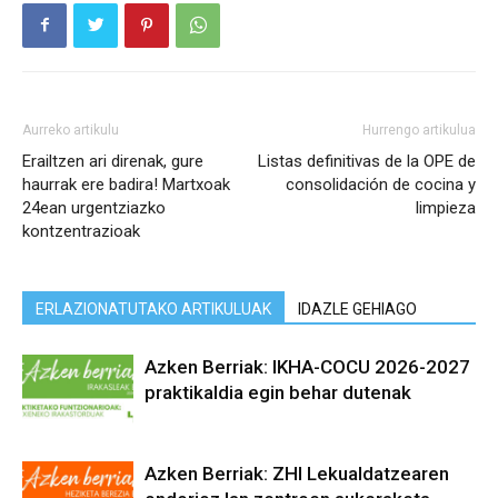
Aurreko artikulu
Hurrengo artikulua
Erailtzen ari direnak, gure
Listas definitivas de la OPE de
haurrak ere badira! Martxoak
consolidación de cocina y
24ean urgentziazko
limpieza
kontzentrazioak
ERLAZIONATUTAKO ARTIKULUAK
IDAZLE GEHIAGO
Azken Berriak: IKHA-COCU 2026-2027
praktikaldia egin behar dutenak
Azken Berriak: ZHI Lekualdatzearen