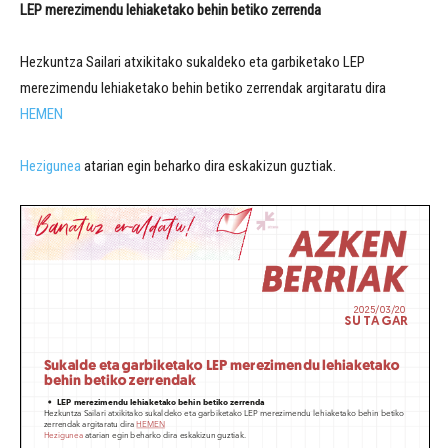
LEP
merezimendu lehiaketako behin betiko zerrenda
Hezkuntza Sailari atxikitako sukaldeko eta garbiketako LEP
merezimendu lehiaketako behin betiko zerrendak argitaratu dira
HEMEN
Hezigunea
atarian egin beharko dira eskakizun guztiak.