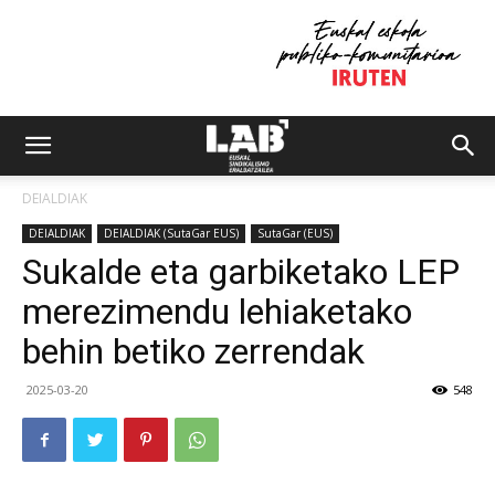
DEIALDIAK
DEIALDIAK
DEIALDIAK (SutaGar EUS)
SutaGar (EUS)
Sukalde eta garbiketako LEP
merezimendu lehiaketako
behin betiko zerrendak
2025-03-20
548