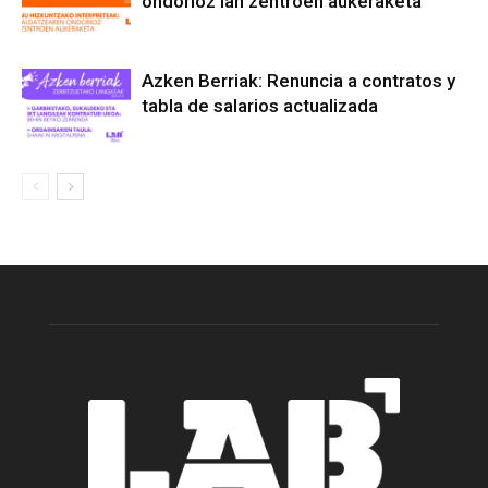
ondorioz lan zentroen aukeraketa
Azken Berriak: Renuncia a contratos y
tabla de salarios actualizada