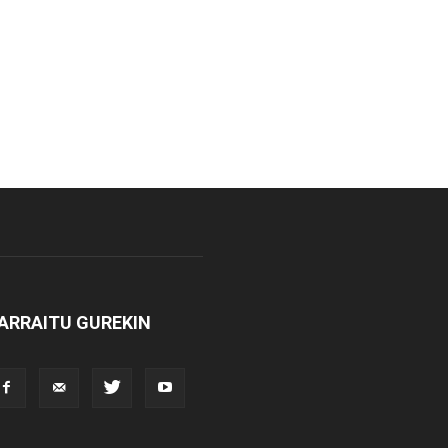
ARRAITU GUREKIN