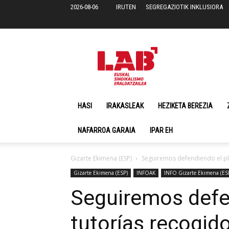
2026-08-06
IRUTEN
SEGREGAZIOTIK INKLUSIORA
LAB
sindikatua
Hezkuntzan
eta
Irakaskuntzan
HASI
IRAKASLEAK
HEZIKETA BEREZIA
NAFARROA GARAIA
IPAR EH
Gizarte Ekimena (ESP)
Seguiremos defendiendo el plu
Gizarte Ekimena (ESP)
INFOAK
INFO Gizarte Ekimena (ES
Seguiremos defe
tutorías recogid