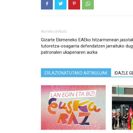
Aurreko artikulu
Gizarte Ekimeneko EAEko hitzarmenean jasota
tutoretza-osagarria defendatzen jarraituko du
patronalen ukapenaren aurka
ERLAZIONATUTAKO ARTIKULUAK
IDAZLE G