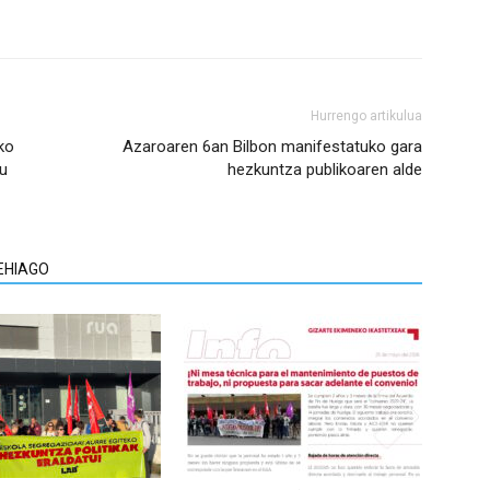
Hurrengo artikulua
ko
Azaroaren 6an Bilbon manifestatuko gara
gu
hezkuntza publikoaren alde
EHIAGO