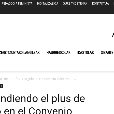
PEDAGOGIA FEMINISTA
DIGITALIZAZIOA
GURE TXOSTENAK
KONTAKTUA
ZERBITZUETAKO LANGILEAK
HAURRESKOLAK
IKASTOLAK
GIZARTE
s de tutorías recogido en el Convenio colectivo de...
P)
ndiendo el plus de
o en el Convenio