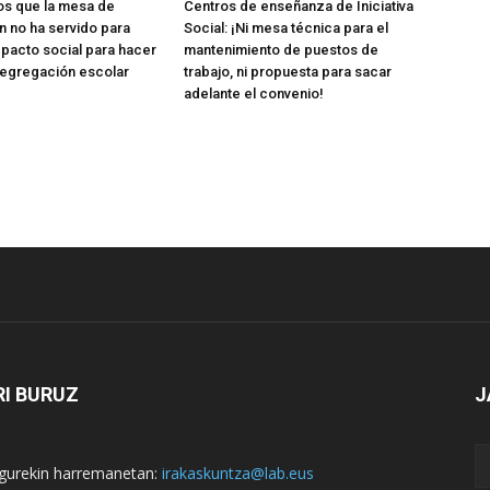
s que la mesa de
Centros de enseñanza de Iniciativa
 no ha servido para
Social: ¡Ni mesa técnica para el
 pacto social para hacer
mantenimiento de puestos de
 segregación escolar
trabajo, ni propuesta para sacar
adelante el convenio!
I BURUZ
J
i gurekin harremanetan:
irakaskuntza@lab.eus