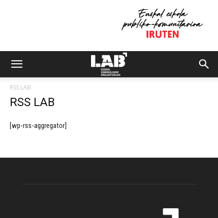
RSS LAB
RSS LAB
[wp-rss-aggregator]