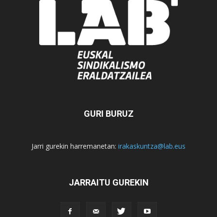
GURI BURUZ
Jarri gurekin harremanetan:
irakaskuntza@lab.eus
JARRAITU GUREKIN