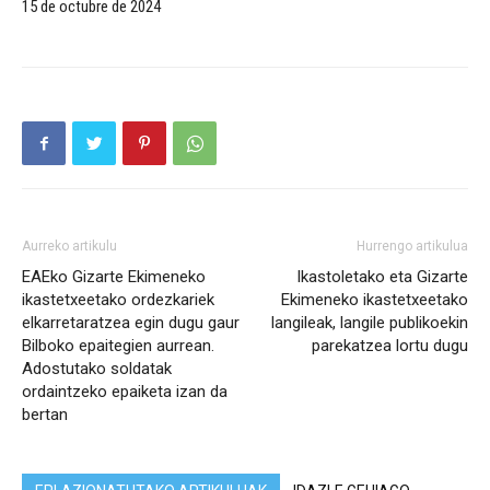
15 de octubre de 2024
Aurreko artikulu
Hurrengo artikulua
EAEko Gizarte Ekimeneko
Ikastoletako eta Gizarte
ikastetxeetako ordezkariek
Ekimeneko ikastetxeetako
elkarretaratzea egin dugu gaur
langileak, langile publikoekin
Bilboko epaitegien aurrean.
parekatzea lortu dugu
Adostutako soldatak
ordaintzeko epaiketa izan da
bertan