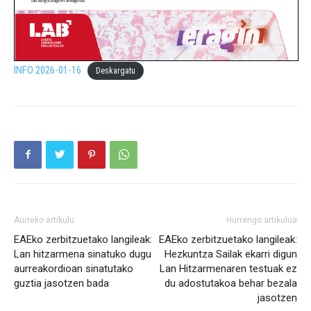
INFO 2026-01-16
Deskargatu
Aurreko artikulu
Hurrengo artikulua
EAEko zerbitzuetako langileak:
EAEko zerbitzuetako langileak:
Lan hitzarmena sinatuko dugu
Hezkuntza Sailak ekarri digun
aurreakordioan sinatutako
Lan Hitzarmenaren testuak ez
guztia jasotzen bada
du adostutakoa behar bezala
jasotzen