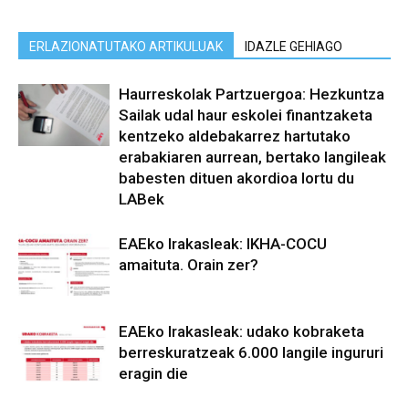
ERLAZIONATUTAKO ARTIKULUAK
IDAZLE GEHIAGO
Haurreskolak Partzuergoa: Hezkuntza
Sailak udal haur eskolei finantzaketa
kentzeko aldebakarrez hartutako
erabakiaren aurrean, bertako langileak
babesten dituen akordioa lortu du
LABek
EAEko Irakasleak: IKHA-COCU
amaituta. Orain zer?
EAEko Irakasleak: udako kobraketa
berreskuratzeak 6.000 langile ingururi
eragin die