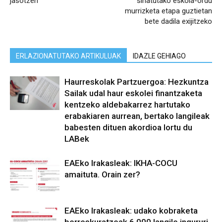
jasotzen
sinatutako eskola-ordu
murrizketa etapa guztietan
bete dadila exijitzeko
ERLAZIONATUTAKO ARTIKULUAK
IDAZLE GEHIAGO
Haurreskolak Partzuergoa: Hezkuntza
Sailak udal haur eskolei finantzaketa
kentzeko aldebakarrez hartutako
erabakiaren aurrean, bertako langileak
babesten dituen akordioa lortu du
LABek
EAEko Irakasleak: IKHA-COCU
amaituta. Orain zer?
EAEko Irakasleak: udako kobraketa
berreskuratzeak 6.000 langile ingururi