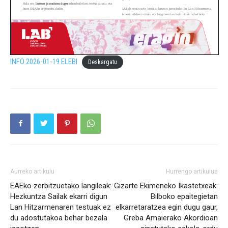
INFO 2026-01-19 ELEBI
Deskargatu
Aurreko artikulu
Hurrengo artikulua
EAEko zerbitzuetako langileak:
Gizarte Ekimeneko Ikastetxeak:
Hezkuntza Sailak ekarri digun
Bilboko epaitegietan
Lan Hitzarmenaren testuak ez
elkarretaratzea egin dugu gaur,
du adostutakoa behar bezala
Greba Amaierako Akordioan