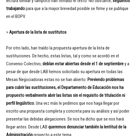
lectura similar y tampoco han firmado el texto. No obstante,
seguimos
trabajando
para que a la mayor brevedad posible se firme y se publique
en el BOPV.
>
Apertura de la lista de sustitutos
Por otro lado, han traído la propuesta apertura de la lista de
sustituciones. De hecho, estas listas, tal y como se acordó en el
Convenio Colectivo,
debían estar abiertas desde el 1 de septiembre
y a
pesar de que desde LAB hemos solicitado su apertura en todas las
Mesas Negociadoras estas no se han abierto.
Previendo problemas
para cubrir las sustituciones, el Departamento de Educación nos ha
propuesto verbalmente abrir las listas sin el requisito de titulación ni
perfil lingüístico.
Una vez más le pedimos que nos haga llegar por
escrito una propuesta completa y concreta para su análisis y así poder
presentar las debidas alegaciones. Se nos ha dicho que se nos hará
llegar antes. Desde LAB
queremos denunciar también la lentitud de la
Administración
respecto a este tema.