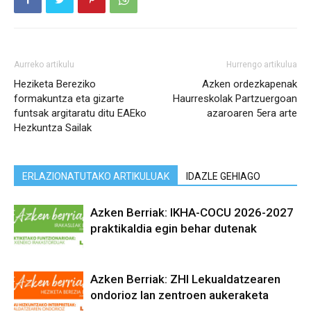
Aurreko artikulu
Hurrengo artikulua
Heziketa Bereziko
Azken ordezkapenak
formakuntza eta gizarte
Haurreskolak Partzuergoan
funtsak argitaratu ditu EAEko
azaroaren 5era arte
Hezkuntza Sailak
ERLAZIONATUTAKO ARTIKULUAK
IDAZLE GEHIAGO
Azken Berriak: IKHA-COCU 2026-2027
praktikaldia egin behar dutenak
Azken Berriak: ZHI Lekualdatzearen
ondorioz lan zentroen aukeraketa