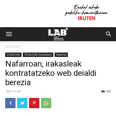
DEIALDIAK
DEIALDIAK
DEIALDIAK (Irakasleak)
Nafarroa
Nafarroan, irakasleak
kontratatzeko web deialdi
berezia
2021-11-04
757