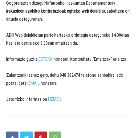
Gogorarazten dizugu Nafarroako Hezkuntza Departamentuak
irakasleen ezohiko kontratazioak egiteko web deialdiak
zabaltzen ohi
dituela ostegunetan.
ADI!! Web deialdietan parte hartzeko ordutegia osteguneko 14:00etan
hasi eta ostiraleko 8:30ean amaitzen da.
Informazio guztia
ESTEKA
honetan. Kontsultatu “Emaitzak” erlaitza.
Zalantzarik izanez gero, deitu 948 382474 telefono zenbakira, edo
posta idatzi
EMAIL
honetara.
Jatorrizko informazioa
HEMEN
.