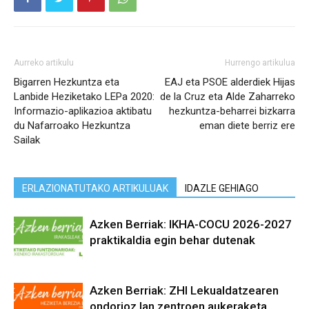
Aurreko artikulu
Hurrengo artikulua
Bigarren Hezkuntza eta
EAJ eta PSOE alderdiek Hijas
Lanbide Heziketako LEPa 2020:
de la Cruz eta Alde Zaharreko
Informazio-aplikazioa aktibatu
hezkuntza-beharrei bizkarra
du Nafarroako Hezkuntza
eman diete berriz ere
Sailak
ERLAZIONATUTAKO ARTIKULUAK
IDAZLE GEHIAGO
Azken Berriak: IKHA-COCU 2026-2027
praktikaldia egin behar dutenak
Azken Berriak: ZHI Lekualdatzearen
ondorioz lan zentroen aukeraketa