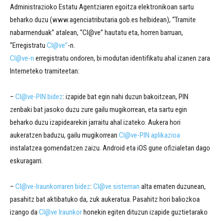
Administrazioko Estatu Agentziaren egoitza elektronikoan sartu
beharko duzu (www.agenciatributaria.gob.es helbidean), “Tramite
nabarmenduak” atalean, “Cl@ve” hautatu eta, horren barruan,
“Erregistratu
Cl@ve”
-n.
Cl@ve-n
erregistratu ondoren, bi modutan identifikatu ahal izanen zara
Interneteko tramiteetan:
–
Cl@ve-PIN bidez
: izapide bat egin nahi duzun bakoitzean, PIN
zenbaki bat jasoko duzu zure gailu mugikorrean, eta sartu egin
beharko duzu izapidearekin jarraitu ahal izateko. Aukera hori
aukeratzen baduzu, gailu mugikorrean
Cl@ve-PIN aplikazioa
instalatzea gomendatzen zaizu. Android eta iOS gune ofizialetan dago
eskuragarri.
–
Cl@ve-Iraunkorraren bidez
:
Cl@ve sisteman
alta ematen duzunean,
pasahitz bat aktibatuko da, zuk aukeratua. Pasahitz hori baliozkoa
izango da
Cl@ve Iraunkor
honekin egiten dituzun izapide guztietarako