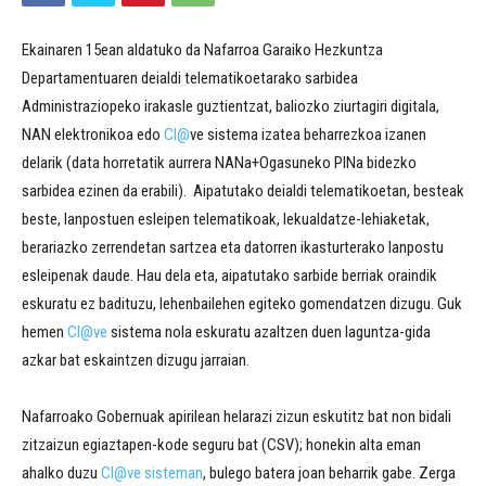
Ekainaren 15ean aldatuko da Nafarroa Garaiko Hezkuntza
Departamentuaren deialdi telematikoetarako sarbidea
Administraziopeko irakasle guztientzat, baliozko ziurtagiri digitala,
NAN elektronikoa edo
Cl@
ve sistema izatea beharrezkoa izanen
delarik (data horretatik aurrera NANa+Ogasuneko PINa bidezko
sarbidea ezinen da erabili). Aipatutako deialdi telematikoetan, besteak
beste, lanpostuen esleipen telematikoak, lekualdatze-lehiaketak,
berariazko zerrendetan sartzea eta datorren ikasturterako lanpostu
esleipenak daude. Hau dela eta, aipatutako sarbide berriak oraindik
eskuratu ez badituzu, lehenbailehen egiteko gomendatzen dizugu. Guk
hemen
Cl@ve
sistema nola eskuratu azaltzen duen laguntza-gida
azkar bat eskaintzen dizugu jarraian.
Nafarroako Gobernuak apirilean helarazi zizun eskutitz bat non bidali
zitzaizun egiaztapen-kode seguru bat (CSV); honekin alta eman
ahalko duzu
Cl@ve sisteman
, bulego batera joan beharrik gabe. Zerga