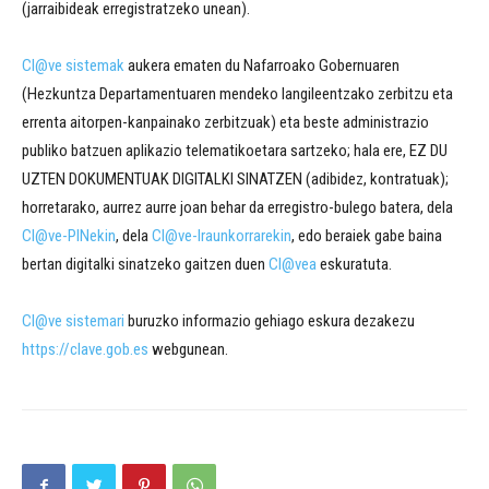
(jarraibideak erregistratzeko unean).
Cl@ve sistemak
aukera ematen du Nafarroako Gobernuaren
(Hezkuntza Departamentuaren mendeko langileentzako zerbitzu eta
errenta aitorpen-kanpainako zerbitzuak) eta beste administrazio
publiko batzuen aplikazio telematikoetara sartzeko; hala ere, EZ DU
UZTEN DOKUMENTUAK DIGITALKI SINATZEN (adibidez, kontratuak);
horretarako, aurrez aurre joan behar da erregistro-bulego batera, dela
Cl@ve-PINekin
, dela
Cl@ve-Iraunkorrarekin
, edo beraiek gabe baina
bertan digitalki sinatzeko gaitzen duen
Cl@vea
eskuratuta.
Cl@ve sistemari
buruzko informazio gehiago eskura dezakezu
https://clave.gob.es
webgunean.