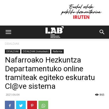
DEIALDIAK
DEIALDIAK
DEIALDIAK (Irakasleak)
Nafarroa
Nafarroako Hezkuntza
Departamentuko online
tramiteak egiteko eskuratu
Cl@ve sistema
2021-06-04
865