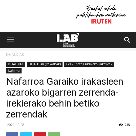
DEIALDIAK
DEIALDIAK
DEIALDIAK (Irakasleak)
Hezkuntza Publikoko irakasleak
Nafarroa
Nafarroa Garaiko irakasleen
azaroko bigarren zerrenda-
irekierako behin betiko
zerrendak
2022-12-28
748