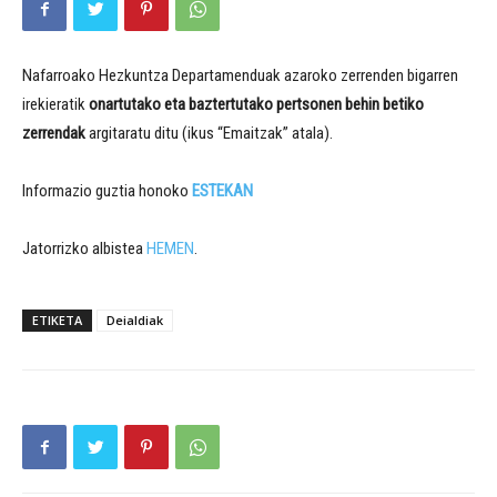
Nafarroako Hezkuntza Departamenduak azaroko zerrenden bigarren
irekieratik
onartutako eta baztertutako pertsonen behin betiko
zerrendak
argitaratu ditu (ikus “Emaitzak” atala).
Informazio guztia honoko
ESTEKAN
Jatorrizko albistea
HEMEN
.
ETIKETA
Deialdiak