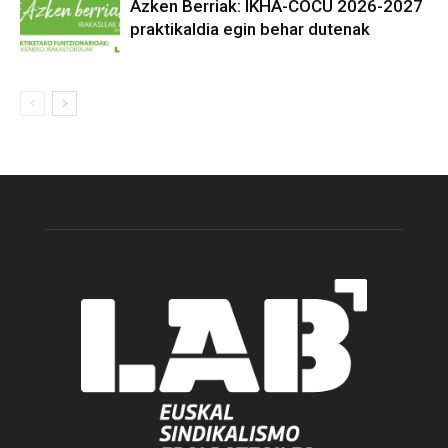
Azken Berriak: IKHA-COCU 2026-2027
praktikaldia egin behar dutenak