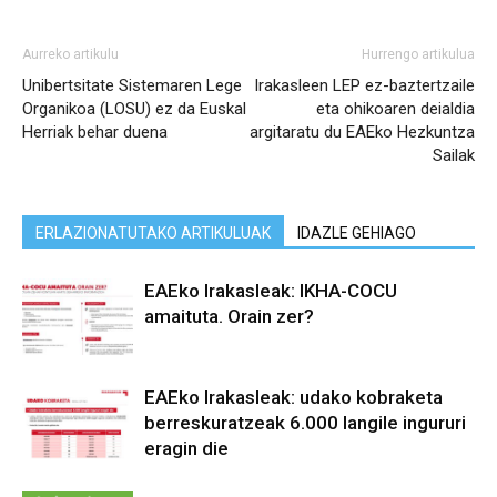
Aurreko artikulu
Hurrengo artikulua
Unibertsitate Sistemaren Lege
Irakasleen LEP ez-baztertzaile
Organikoa (LOSU) ez da Euskal
eta ohikoaren deialdia
Herriak behar duena
argitaratu du EAEko Hezkuntza
Sailak
ERLAZIONATUTAKO ARTIKULUAK
IDAZLE GEHIAGO
EAEko Irakasleak: IKHA-COCU
amaituta. Orain zer?
EAEko Irakasleak: udako kobraketa
berreskuratzeak 6.000 langile ingururi
eragin die