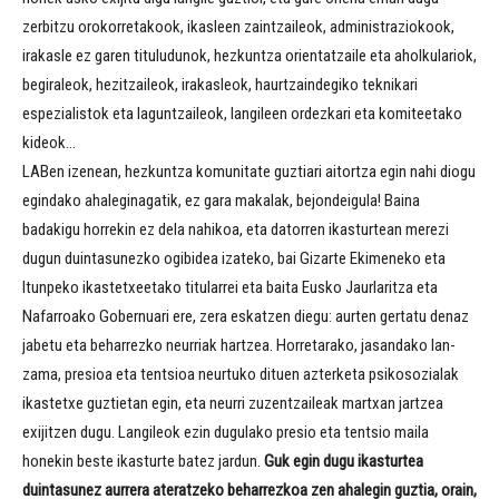
zerbitzu orokorretakook, ikasleen zaintzaileok, administraziokook,
irakasle ez garen tituludunok, hezkuntza orientatzaile eta aholkulariok,
begiraleok, hezitzaileok, irakasleok, haurtzaindegiko teknikari
espezialistok eta laguntzaileok, langileen ordezkari eta komiteetako
kideok…
LABen izenean, hezkuntza komunitate guztiari aitortza egin nahi diogu
egindako ahaleginagatik, ez gara makalak, bejondeigula! Baina
badakigu horrekin ez dela nahikoa, eta datorren ikasturtean merezi
dugun duintasunezko ogibidea izateko, bai Gizarte Ekimeneko eta
Itunpeko ikastetxeetako titularrei eta baita Eusko Jaurlaritza eta
Nafarroako Gobernuari ere, zera eskatzen diegu: aurten gertatu denaz
jabetu eta beharrezko neurriak hartzea. Horretarako, jasandako lan-
zama, presioa eta tentsioa neurtuko dituen azterketa psikosozialak
ikastetxe guztietan egin, eta neurri zuzentzaileak martxan jartzea
exijitzen dugu. Langileok ezin dugulako presio eta tentsio maila
honekin beste ikasturte batez jardun.
Guk egin dugu ikasturtea
duintasunez aurrera ateratzeko beharrezkoa zen ahalegin guztia, orain,