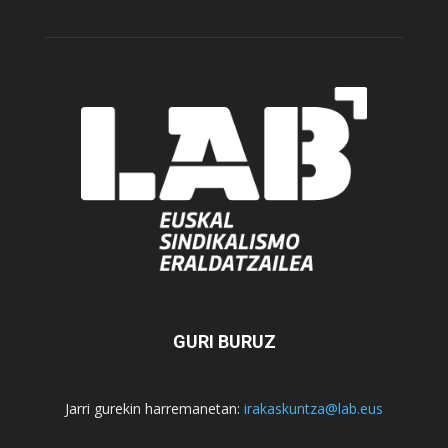
GURI BURUZ
Jarri gurekin harremanetan:
irakaskuntza@lab.eus