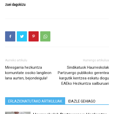
zuei dagokizu
Aurreko artikulu
Hurrengo artikulua
Miresgarria hezkuntza
Sindikatuok Haurreskolak
komunitate osoko langileon
Partzuergo publikoko gerentea
lana aurten, bejondeigula!
kargutik kentzea eskatu diogu
EAEko Hezkuntza sailburuari
ERLAZIONATUTAKO ARTIKULUAK
IDAZLE GEHIAGO