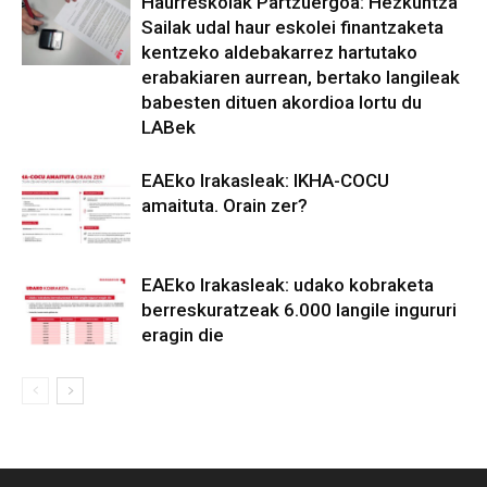
Haurreskolak Partzuergoa: Hezkuntza
Sailak udal haur eskolei finantzaketa
kentzeko aldebakarrez hartutako
erabakiaren aurrean, bertako langileak
babesten dituen akordioa lortu du
LABek
EAEko Irakasleak: IKHA-COCU
amaituta. Orain zer?
EAEko Irakasleak: udako kobraketa
berreskuratzeak 6.000 langile ingururi
eragin die