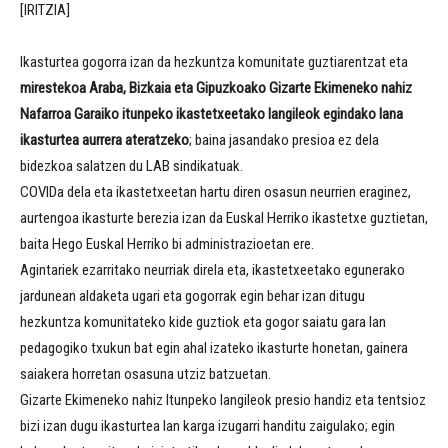
[IRITZIA]
Ikasturtea gogorra izan da hezkuntza komunitate guztiarentzat eta
mirestekoa Araba, Bizkaia eta Gipuzkoako Gizarte Ekimeneko nahiz
Nafarroa Garaiko itunpeko ikastetxeetako langileok egindako lana
ikasturtea aurrera ateratzeko
; baina jasandako presioa ez dela
bidezkoa salatzen du LAB sindikatuak.
COVIDa dela eta ikastetxeetan hartu diren osasun neurrien eraginez,
aurtengoa ikasturte berezia izan da Euskal Herriko ikastetxe guztietan,
baita Hego Euskal Herriko bi administrazioetan ere.
Agintariek ezarritako neurriak direla eta, ikastetxeetako egunerako
jardunean aldaketa ugari eta gogorrak egin behar izan ditugu
hezkuntza komunitateko kide guztiok eta gogor saiatu gara lan
pedagogiko txukun bat egin ahal izateko ikasturte honetan, gainera
saiakera horretan osasuna utziz batzuetan.
Gizarte Ekimeneko nahiz Itunpeko langileok presio handiz eta tentsioz
bizi izan dugu ikasturtea lan karga izugarri handitu zaigulako; egin