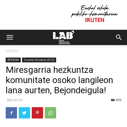
BERRIAK
BERRIAK
Gizarte Ekimena (EUS)
Miresgarria hezkuntza
komunitate osoko langileon
lana aurten, Bejondeigula!
2021-07-01
875