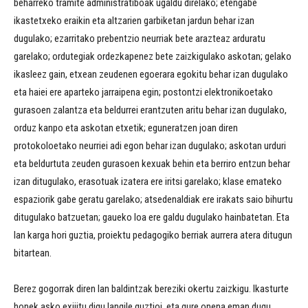
beharreko tramite administratiboak ugaldu direlako; etengabe
ikastetxeko eraikin eta altzarien garbiketan jardun behar izan
dugulako; ezarritako prebentzio neurriak bete arazteaz arduratu
garelako; ordutegiak ordezkapenez bete zaizkigulako askotan; gelako
ikasleez gain, etxean zeudenen egoerara egokitu behar izan dugulako
eta haiei ere aparteko jarraipena egin; postontzi elektronikoetako
gurasoen zalantza eta beldurrei erantzuten aritu behar izan dugulako,
orduz kanpo eta askotan etxetik; eguneratzen joan diren
protokoloetako neurriei adi egon behar izan dugulako; askotan urduri
eta beldurtuta zeuden gurasoen kexuak behin eta berriro entzun behar
izan ditugulako, erasotuak izatera ere iritsi garelako; klase emateko
espaziorik gabe geratu garelako; atsedenaldiak ere irakats saio bihurtu
ditugulako batzuetan; gaueko loa ere galdu dugulako hainbatetan. Eta
lan karga hori guztia, proiektu pedagogiko berriak aurrera atera ditugun
bitartean.
Berez gogorrak diren lan baldintzak bereziki okertu zaizkigu. Ikasturte
honek asko exijitu digu langile guztioi, eta gure onena eman dugu