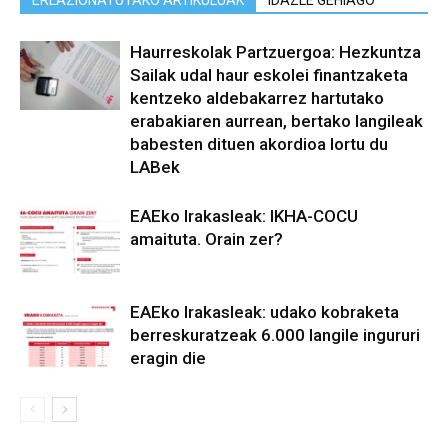
ERLAZIONATUTAKO ARTIKULUAK
IDAZLE GEHIAGO
Haurreskolak Partzuergoa: Hezkuntza
Sailak udal haur eskolei finantzaketa
kentzeko aldebakarrez hartutako
erabakiaren aurrean, bertako langileak
babesten dituen akordioa lortu du
LABek
EAEko Irakasleak: IKHA-COCU
amaituta. Orain zer?
EAEko Irakasleak: udako kobraketa
berreskuratzeak 6.000 langile ingururi
eragin die