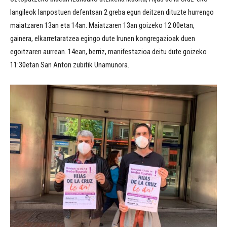
langileok lanpostuen defentsan 2 greba egun deitzen dituzte hurrengo
maiatzaren 13an eta 14an. Maiatzaren 13an goizeko 12:00etan,
gainera, elkarretaratzea egingo dute Irunen kongregazioak duen
egoitzaren aurrean. 14ean, berriz, manifestazioa deitu dute goizeko
11:30etan San Anton zubitik Unamunora.