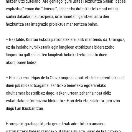
hiltzen utzi dutelako. Are gehiago, gure ustez Hezkuntza Sailak “babes
esplizitua” eman dio “itxierari”, lehenetsi dute ikastetxe bat ixteak
sailari dakarkion aurrezpena, urte hauetan garatzen aritu den
hezkuntza eta integrazio proiektua mantentzea baino.
– Bestalde, Kristau Eskola patronalak ere isilik
mantendu da. Oraingoz,
ez da inolako hurbilketarik egin langileen etorkizuna bideratzeko
lanpostua galtzen duten langileak birkokatzeko sinatu duen
akordioaren bidez.
– Eta, azkenik, Hijas de la Cruz kongregazioak eta bere gerenteak izan
duen jokabide lotsagarria: zentroko benetako egoerarekiko
okultismoa besterik ez dago, azken urtean zehar hainbat aldiz
eskatutako informazioa blokeatuz. Hori dela eta zalaketa jarri izan
dugu Lan Ikuskaritzan.
Horregatik guztiagatik, eta gerentziak adostutako amaiera
oztopatzeko bidean izandako utzikeria ikusita, Hijas de la Cruz-eko