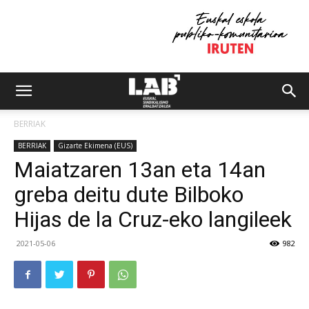
BERRIAK
BERRIAK
Gizarte Ekimena (EUS)
Maiatzaren 13an eta 14an
greba deitu dute Bilboko
Hijas de la Cruz-eko langileek
2021-05-06
982