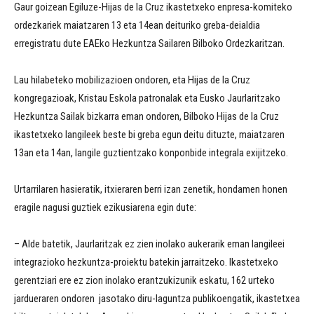
Gaur goizean Egiluze-Hijas de la Cruz ikastetxeko enpresa-komiteko
ordezkariek maiatzaren 13 eta 14ean deituriko greba-deialdia
erregistratu dute EAEko Hezkuntza Sailaren Bilboko Ordezkaritzan.
Lau hilabeteko mobilizazioen ondoren, eta Hijas de la Cruz
kongregazioak, Kristau Eskola patronalak eta Eusko Jaurlaritzako
Hezkuntza Sailak bizkarra eman ondoren, Bilboko Hijas de la Cruz
ikastetxeko langileek beste
bi greba egun deitu dituzte, maiatzaren
13an eta 14an, langile guztientzako konponbide integrala exijitzeko.
Urtarrilaren hasieratik, itxieraren berri izan zenetik, hondamen honen
eragile nagusi guztiek ezikusiarena egin dute:
– Alde batetik, Jaurlaritzak ez zien inolako aukerarik eman langileei
integrazioko hezkuntza-proiektu batekin jarraitzeko. Ikastetxeko
gerentziari ere ez zion inolako erantzukizunik eskatu, 162 urteko
jardueraren ondoren jasotako diru-laguntza publikoengatik, ikastetxea