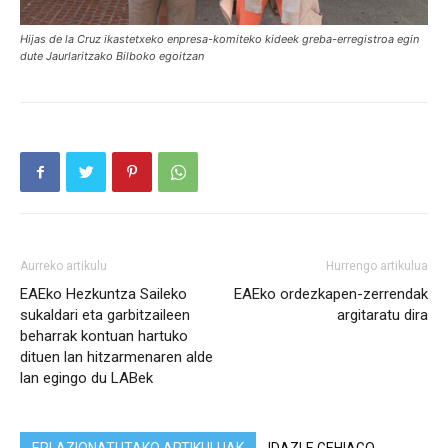
Hijas de la Cruz ikastetxeko enpresa-komiteko kideek greba-erregistroa egin
dute Jaurlaritzako Bilboko egoitzan
Aurreko artikulu
Hurrengo artikulua
EAEko Hezkuntza Saileko
EAEko ordezkapen-zerrendak
sukaldari eta garbitzaileen
argitaratu dira
beharrak kontuan hartuko
dituen lan hitzarmenaren alde
lan egingo du LABek