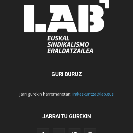
GURI BURUZ
Jarri gurekin harremanetan:
irakaskuntza@lab.eus
JARRAITU GUREKIN