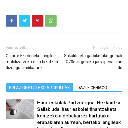
Aurreko artikulu
Hurrengo artikulua
Gizarte Ekimeneko langileei
Sukalde eta garbiketako grebak
mobilizatzeko deia luzatzen
%70etik gorako jarraipena izan
dizuegu sindikatuok
du
ERLAZIONATUTAKO ARTIKULUAK
IDAZLE GEHIAGO
Haurreskolak Partzuergoa: Hezkuntza
Sailak udal haur eskolei finantzaketa
kentzeko aldebakarrez hartutako
erabakiaren aurrean, bertako langileak