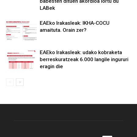
babesten dituen akordioa lortu du
LABek
EAEko Irakasleak: IKHA-COCU
amaituta. Orain zer?
EAEko Irakasleak: udako kobraketa
berreskuratzeak 6.000 langile ingururi
eragin die