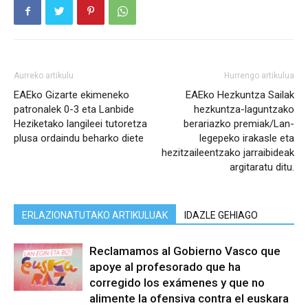
Aurreko artikulu
Hurrengo artikulua
EAEko Gizarte ekimeneko
EAEko Hezkuntza Sailak
patronalek 0-3 eta Lanbide
hezkuntza-laguntzako
Heziketako langileei tutoretza
berariazko premiak/Lan-
plusa ordaindu beharko diete
legepeko irakasle eta
hezitzaileentzako jarraibideak
argitaratu ditu.
ERLAZIONATUTAKO ARTIKULUAK
IDAZLE GEHIAGO
Reclamamos al Gobierno Vasco que
apoye al profesorado que ha
corregido los exámenes y que no
alimente la ofensiva contra el euskara