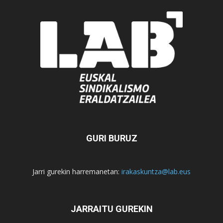
GURI BURUZ
Jarri gurekin harremanetan:
irakaskuntza@lab.eus
JARRAITU GUREKIN