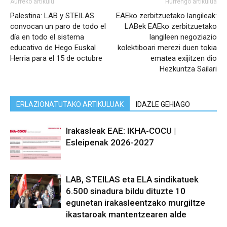
Aurreko artikulu
Hurrengo artikulua
Palestina: LAB y STEILAS
EAEko zerbitzuetako langileak:
convocan un paro de todo el
LABek EAEko zerbitzuetako
día en todo el sistema
langileen negoziazio
educativo de Hego Euskal
kolektiboari merezi duen tokia
Herria para el 15 de octubre
ematea exijitzen dio
Hezkuntza Sailari
ERLAZIONATUTAKO ARTIKULUAK
IDAZLE GEHIAGO
Irakasleak EAE: IKHA-COCU |
Esleipenak 2026-2027
LAB, STEILAS eta ELA sindikatuek
6.500 sinadura bildu dituzte 10
egunetan irakasleentzako murgiltze
ikastaroak mantentzearen alde