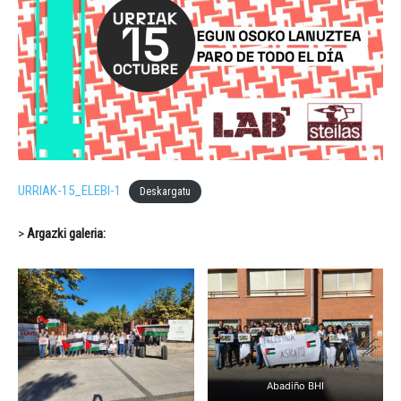
URRIAK-15_ELEBI-1
Deskargatu
>
Argazki galeria:
Abadiño BHI