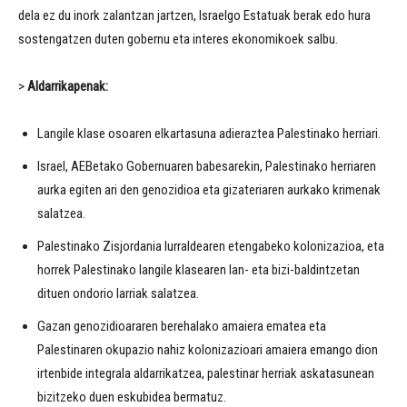
dela ez du inork zalantzan jartzen, Israelgo Estatuak berak edo hura
sostengatzen duten gobernu eta interes ekonomikoek salbu.
>
Aldarrikapenak:
Langile klase osoaren elkartasuna adieraztea Palestinako herriari.
Israel, AEBetako Gobernuaren babesarekin, Palestinako herriaren
aurka egiten ari den genozidioa eta gizateriaren aurkako krimenak
salatzea.
Palestinako Zisjordania lurraldearen etengabeko kolonizazioa, eta
horrek Palestinako langile klasearen lan- eta bizi-baldintzetan
dituen ondorio larriak salatzea.
Gazan genozidioararen berehalako amaiera ematea eta
Palestinaren okupazio nahiz kolonizazioari amaiera emango dion
irtenbide integrala aldarrikatzea, palestinar herriak askatasunean
bizitzeko duen eskubidea bermatuz.