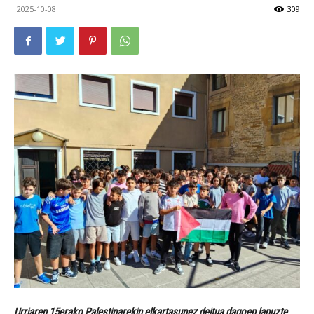
2025-10-08
309
Urriaren 15erako Palestinarekin elkartasunez deitua dagoen lanuzte