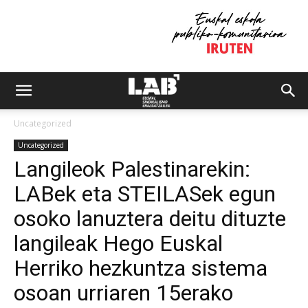
Uncategorized
Uncategorized
Langileok Palestinarekin:
LABek eta STEILASek egun
osoko lanuztera deitu dituzte
langileak Hego Euskal
Herriko hezkuntza sistema
osoan urriaren 15erako