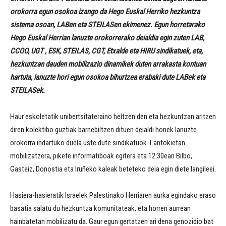
orokorra egun osokoa izango da Hego Euskal Herriko hezkuntza
sistema osoan, LABen eta STEILASen ekimenez. Egun horretarako
Hego Euskal Herrian lanuzte orokorrerako deialdia egin zuten LAB,
CCOO, UGT , ESK, STEILAS, CGT, Etxalde eta HIRU sindikatuek, eta,
hezkuntzan dauden mobilizazio dinamikek duten arrakasta kontuan
hartuta, lanuzte hori egun osokoa bihurtzea erabaki dute LABek eta
STEILASek.
Haur eskoletatik unibertsitateraino heltzen den eta hezkuntzan aritzen
diren kolektibo guztiak barnebiltzen dituen deialdi honek lanuzte
orokorra indartuko duela uste dute sindikatuok. Lantokietan
mobilizatzera, pikete informatiboak egitera eta 12:30ean Bilbo,
Gasteiz, Donostia eta Iruñeko kaleak beteteko deia egin diete langileei.
Hasiera-hasieratik Israelek Palestinako Herriaren aurka egindako eraso
basatia salatu du hezkuntza komunitateak, eta horren aurrean
hainbatetan mobilizatu da. Gaur egun gertatzen ari dena genozidio bat