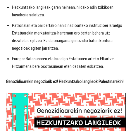
Hezkuntzako langileak garen heinean, hildako adin txikikoen
basakeria salatzea.
Patronalari eta bai bertako nahiz nazioarteko instituzioei Israelgo
Estatuarekin merkataritza-harreman oro bertan behera utz
dezatela exijitzea. Ez da onargarria genozidio baten kontura
negozioak egiten jarraitzea.
Europar Batasunaren eta Israelgo Estatuaren arteko Elkartze
Hitzarmena bere osotasunean eten dezaten eskatzea.
Genozidioarekin negoziorik ez! Hezkuntzako langileok Palestinarekin!