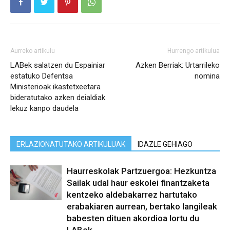
Aurreko artikulu
Hurrengo artikulua
LABek salatzen du Espainiar
Azken Berriak: Urtarrileko
estatuko Defentsa
nomina
Ministerioak ikastetxeetara
bideratutako azken deialdiak
lekuz kanpo daudela
ERLAZIONATUTAKO ARTIKULUAK
IDAZLE GEHIAGO
Haurreskolak Partzuergoa: Hezkuntza
Sailak udal haur eskolei finantzaketa
kentzeko aldebakarrez hartutako
erabakiaren aurrean, bertako langileak
babesten dituen akordioa lortu du
LABek