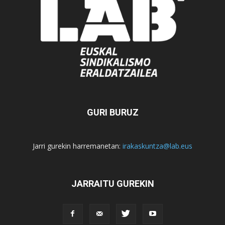
GURI BURUZ
Jarri gurekin harremanetan:
irakaskuntza@lab.eus
JARRAITU GUREKIN