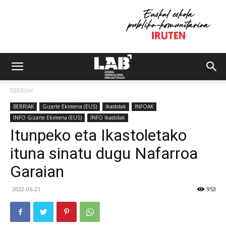
BERRIAK
BERRIAK
Gizarte Ekimena (EUS)
Ikastolak
INFOAK
INFO Gizarte Ekimena (EUS)
INFO Ikastolak
Itunpeko eta Ikastoletako
ituna sinatu dugu Nafarroa
Garaian
2022-06-21
953