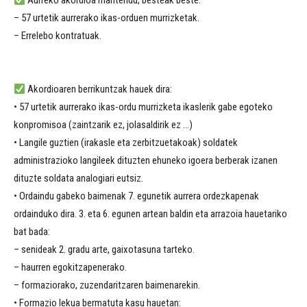
Aurreko akordioa mantendu, besteak beste:
– 57 urtetik aurrerako ikas-orduen murrizketak.
– Errelebo kontratuak.
Akordioaren berrikuntzak hauek dira:
• 57 urtetik aurrerako ikas-ordu murrizketa ikaslerik gabe egoteko
konpromisoa (zaintzarik ez, jolasaldirik ez …)
• Langile guztien (irakasle eta zerbitzuetakoak) soldatek
administrazioko langileek dituzten ehuneko igoera berberak izanen
dituzte soldata analogiari eutsiz.
• Ordaindu gabeko baimenak 7. egunetik aurrera ordezkapenak
ordainduko dira. 3. eta 6. egunen artean baldin eta arrazoia hauetariko
bat bada:
– senideak 2. gradu arte, gaixotasuna tarteko.
– haurren egokitzapenerako.
– formaziorako, zuzendaritzaren baimenarekin.
• Formazio lekua bermatuta kasu hauetan: