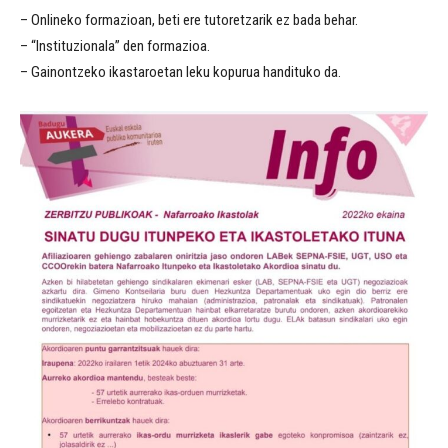
– Onlineko formazioan, beti ere tutoretzarik ez bada behar.
– “Instituzionala” den formazioa.
– Gainontzeko ikastaroetan leku kopurua handituko da.