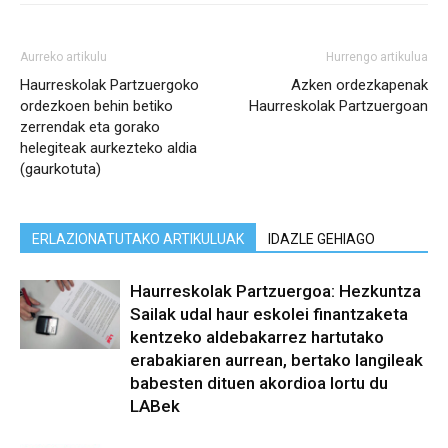
Aurreko artikulu
Hurrengo artikulua
Haurreskolak Partzuergoko
Azken ordezkapenak
ordezkoen behin betiko
Haurreskolak Partzuergoan
zerrendak eta gorako
helegiteak aurkezteko aldia
(gaurkotuta)
ERLAZIONATUTAKO ARTIKULUAK
IDAZLE GEHIAGO
Haurreskolak Partzuergoa: Hezkuntza
Sailak udal haur eskolei finantzaketa
kentzeko aldebakarrez hartutako
erabakiaren aurrean, bertako langileak
babesten dituen akordioa lortu du
LABek