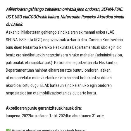
Afiliazioaren gehiengo zabalaren oniritzia jaso ondoren, SEPNA-FSIE,
UGT, USO etaCCOOrekin batera, Nafarroako Itunpeko Akordioa sinatu
du LABek.
Azken bi hilabetetan gehiengo sindikalaren ekimenari esker (LAB,
SEPNA-FSIE eta UGT) negoziazioak azkartu dira. Gimeno Kontseilaria
buru duen Nafarroa Garaiko Hezkuntza Departamentuak uko egin dio
berriz ere sindikatuekin negoziatzera hiruko mahaian (administrazioa,
patronalak eta sindikatuak). Patronalen egoitzetan eta Hezkuntza
Departamentuan hainbat elkarretaratze burutu ondoren, azken
akordioarekiko murrizketarik ez eta hainbat hobekuntza dituen
akordioa lortu dugu. ELAk batasun sindikalari uko egin ondoren,
negoziazioetan eta mobilizazioetan ez du parte hartu.
Akordioaren puntu garrantzitsuak hauek dira:
Iraupena: 2022ko irailaren 1etik 2024ko abuztuaren 31 arte.