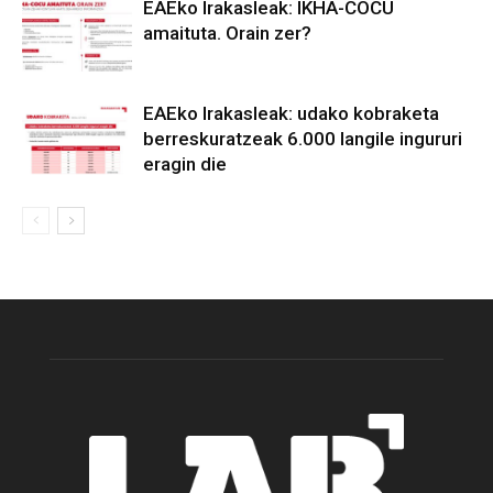
EAEko Irakasleak: IKHA-COCU
amaituta. Orain zer?
EAEko Irakasleak: udako kobraketa
berreskuratzeak 6.000 langile ingururi
eragin die