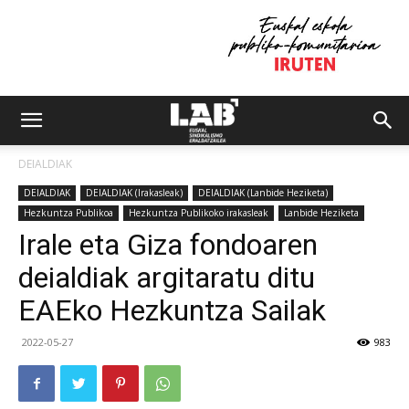
DEIALDIAK
DEIALDIAK
DEIALDIAK (Irakasleak)
DEIALDIAK (Lanbide Heziketa)
Hezkuntza Publikoa
Hezkuntza Publikoko irakasleak
Lanbide Heziketa
Irale eta Giza fondoaren
deialdiak argitaratu ditu
EAEko Hezkuntza Sailak
2022-05-27
983