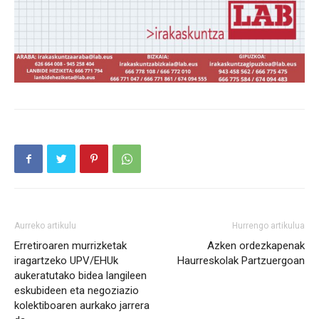
Aurreko artikulu
Hurrengo artikulua
Erretiroaren murrizketak
Azken ordezkapenak
iragartzeko UPV/EHUk
Haurreskolak Partzuergoan
aukeratutako bidea langileen
eskubideen eta negoziazio
kolektiboaren aurkako jarrera