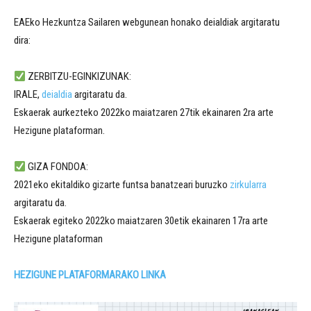
EAEko Hezkuntza Sailaren webgunean honako deialdiak argitaratu
dira:
ZERBITZU-EGINKIZUNAK:
IRALE,
deialdia
argitaratu da.
Eskaerak aurkezteko 2022ko maiatzaren 27tik ekainaren 2ra arte
Hezigune plataforman.
GIZA FONDOA:
2021eko ekitaldiko gizarte funtsa banatzeari buruzko
zirkularra
argitaratu da.
Eskaerak egiteko 2022ko maiatzaren 30etik ekainaren 17ra arte
Hezigune plataforman
HEZIGUNE PLATAFORMARAKO LINKA