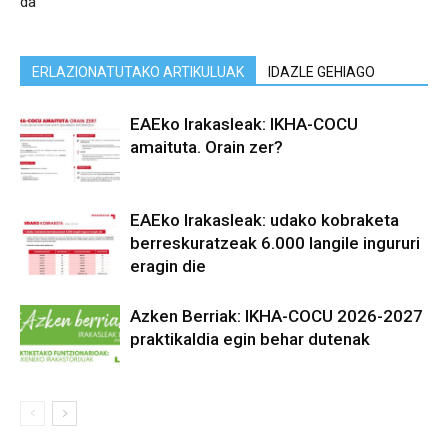
da
ERLAZIONATUTAKO ARTIKULUAK
IDAZLE GEHIAGO
EAEko Irakasleak: IKHA-COCU
amaituta. Orain zer?
EAEko Irakasleak: udako kobraketa
berreskuratzeak 6.000 langile ingururi
eragin die
Azken Berriak: IKHA-COCU 2026-2027
praktikaldia egin behar dutenak