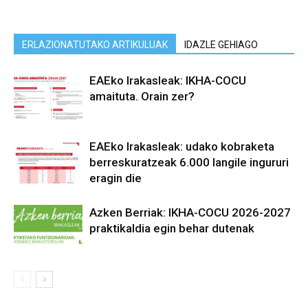
ERLAZIONATUTAKO ARTIKULUAK
IDAZLE GEHIAGO
EAEko Irakasleak: IKHA-COCU
amaituta. Orain zer?
EAEko Irakasleak: udako kobraketa
berreskuratzeak 6.000 langile ingururi
eragin die
Azken Berriak: IKHA-COCU 2026-2027
praktikaldia egin behar dutenak