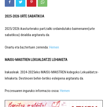
2025-2026
URTE SABATIKOA
2025/2026 ikasturterako partzialki ordaindutako baimenaren(urte
sabatikoa) deialdia argitaratu da.
Onartu eta baztertuen zerrenda:
Hemen
MAISU-MAISTREN LEKUALDATZE LEHIAKETA
Irakasleak. 2024-2025eko MAISU-MAISTREN kidegoko Lekualdatze-
lehiaketa. Destinoen behin-betiko esleipena argitaratu da.
Prozesuaren inguruko informazio osoa:
Hemen