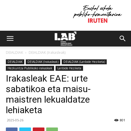
DEIALDIAK
DEIALDIAK (Irakasleak)
DEIALDIAK
DEIALDIAK (Irakasleak)
DEIALDIAK (Lanbide Heziketa)
Hezkuntza Publikoko irakasleak
Lanbide Heziketa
Irakasleak EAE: urte
sabatikoa eta maisu-
maistren lekualdatze
lehiaketa
2025-05-26
801