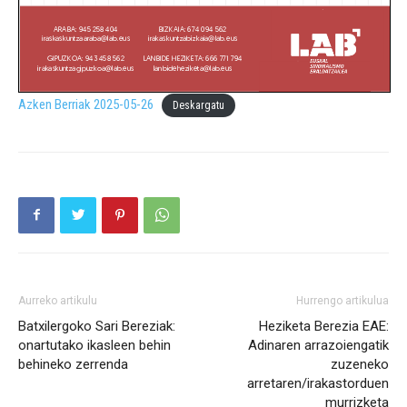
Azken Berriak 2025-05-26
Deskargatu
Aurreko artikulu
Hurrengo artikulua
Batxilergoko Sari Bereziak:
Heziketa Berezia EAE:
onartutako ikasleen behin
Adinaren arrazoiengatik
behineko zerrenda
zuzeneko
arretaren/irakastorduen
murrizketa