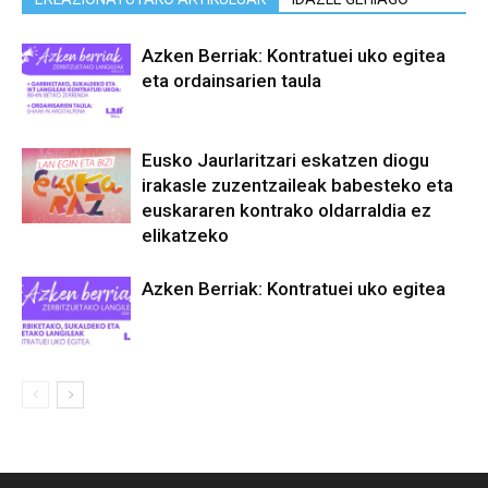
Azken Berriak: Kontratuei uko egitea
eta ordainsarien taula
Eusko Jaurlaritzari eskatzen diogu
irakasle zuzentzaileak babesteko eta
euskararen kontrako oldarraldia ez
elikatzeko
Azken Berriak: Kontratuei uko egitea