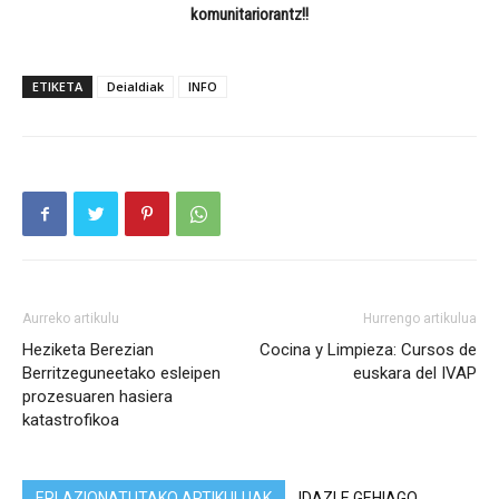
komunitariorantz!!
ETIKETA
Deialdiak
INFO
Aurreko artikulu
Hurrengo artikulua
Heziketa Berezian
Cocina y Limpieza: Cursos de
Berritzeguneetako esleipen
euskara del IVAP
prozesuaren hasiera
katastrofikoa
ERLAZIONATUTAKO ARTIKULUAK
IDAZLE GEHIAGO