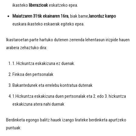
ikasteko
liberazioak
eskatzeko epea.
Maiatzaren 31tik ekainaren 16ra
, biak barne,
lanorduz kanpo
euskara ikasteko eskaerak egiteko epea.
Ikastaroetan parte hartuko dutenen zerrenda lehentasun irizpide hauen
arabera zehaztuko dira:
1. Hizkuntza eskakizuna ez duenak.
Finkoa den pertsonalak
Bakantedunek eta errelebu kontratua dutenak
1.Hizkuntza eskakizuna duen pertsonalak eta 2. edo 3. hizkuntza
eskakizuna atera nahi duenak
Berdinketa egongo balitz hauek izango lirateke berdinketa apurtzeko
puntuak: