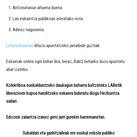
Antzinatasun altuena duena.
Lan eskaintza publikoan ateratako nota.
Adinez nagusiena.
Lotura
honetan
dituzu apuntatzeko jarraibide guztiak:
Eskaerak online egin behar dira, beraz, BakQ beharko duzu apuntatu
ahal izateko.
Kolektiboa euskalduntzeko daukagun beharra bultzateko LABetik
liberazioen kupoa handitzeko eskaera bideratu diogu Hezkuntza
sailari.
Edozein zalantza izanez gero jarri gurekin harremanetan.
Sukaldari eta garbitzaileak ere euskal eskola publiko