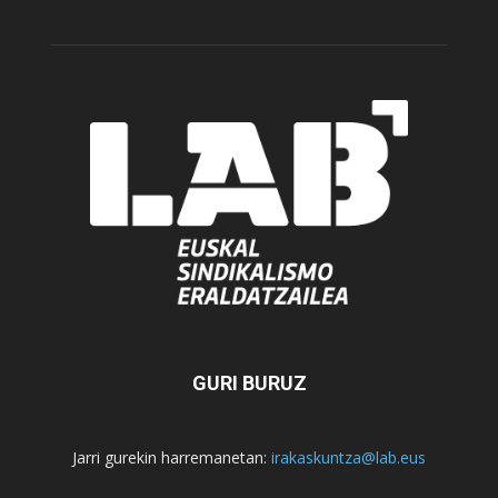
GURI BURUZ
Jarri gurekin harremanetan:
irakaskuntza@lab.eus