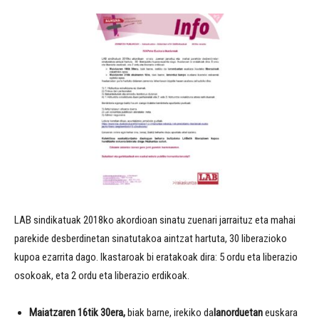
LAB sindikatuak 2018ko akordioan sinatu zuenari jarraituz eta mahai
parekide desberdinetan sinatutakoa aintzat hartuta, 30 liberazioko
kupoa ezarrita dago. Ikastaroak bi eratakoak dira: 5 ordu eta liberazio
osokoak, eta 2 ordu eta liberazio erdikoak.
Maiatzaren 16tik 30era,
biak barne, irekiko da
lanorduetan
euskara