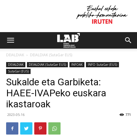
DEIALDIAK
DEIALDIAK (SutaGar EUS)
DEIALDIAK
DEIALDIAK (SutaGar EUS)
INFOAK
INFO SutaGar (EUS)
SutaGar (EUS)
Sukalde eta Garbiketa:
HAEE-IVAPeko euskara
ikastaroak
2023-05-16
771