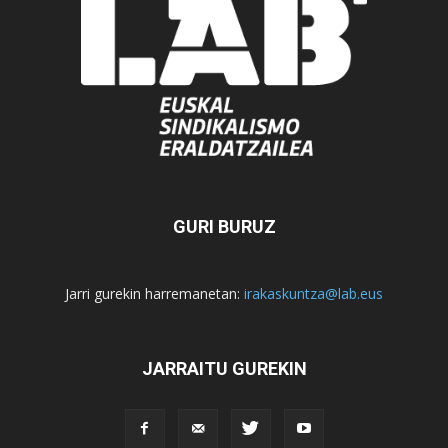
GURI BURUZ
Jarri gurekin harremanetan:
irakaskuntza@lab.eus
JARRAITU GUREKIN