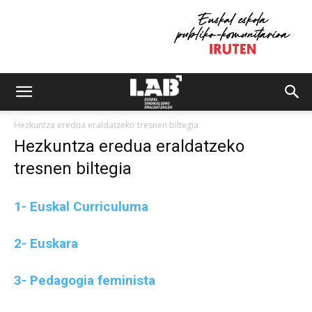
Hezkuntza eredua eraldatzeko tresnen biltegia
Hezkuntza eredua eraldatzeko
tresnen biltegia
1- Euskal Curriculuma
2- Euskara
3- Pedagogia feminista