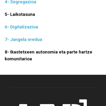
4- Segregazioa
5- Laikotasuna
6- Digitalizazioa
7- Jangela eredua
8- Ikastetxeen autonomia eta parte hartze
komunitarioa