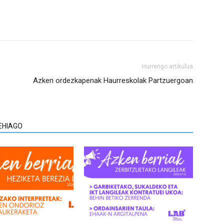
Hurrengo artikulua
Azken ordezkapenak Haurreskolak Partzuergoan
EHIAGO