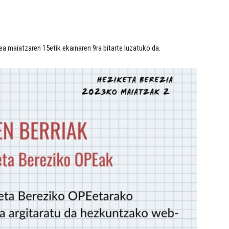
maiatzaren 15etik ekainaren 9ra bitarte luzatuko da.