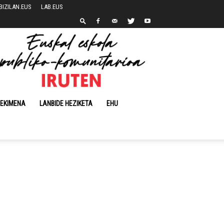
BIZILAN.EUS
LAB.EUS
 EKIMENA
LANBIDE HEZIKETA
EHU