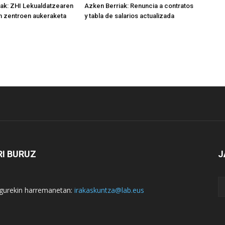
ak: ZHI Lekualdatzearen
Azken Berriak: Renuncia a contratos
n zentroen aukeraketa
y tabla de salarios actualizada
I BURUZ
J
i gurekin harremanetan:
irakaskuntza@lab.eus