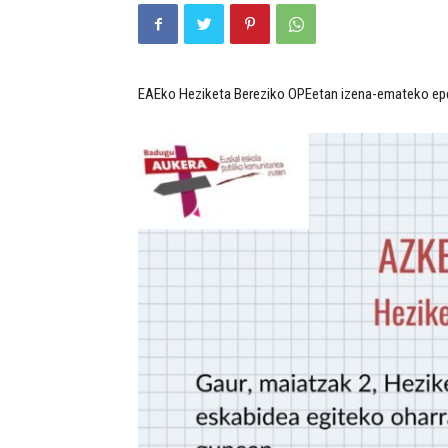
EAEko Heziketa Bereziko OPEetan izena-emateko epea 