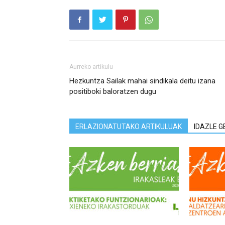
Aurreko artikulu
Hezkuntza Sailak mahai sindikala deitu izana
positiboki baloratzen dugu
ERLAZIONATUTAKO ARTIKULUAK
IDAZLE G