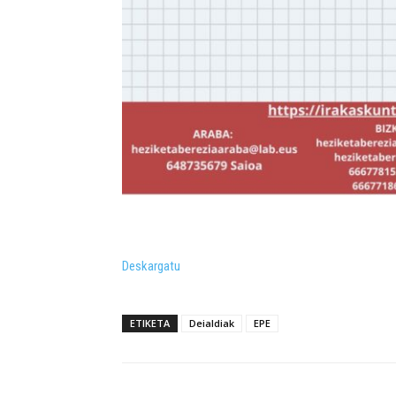
Deskargatu
ETIKETA
Deialdiak
EPE