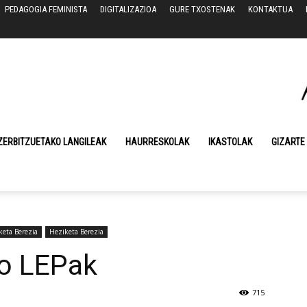
PEDAGOGIA FEMINISTA
DIGITALIZAZIOA
GURE TXOSTENAK
KONTAKTUA
ZERBITZUETAKO LANGILEAK
HAURRESKOLAK
IKASTOLAK
GIZARTE
eta Berezia
Heziketa Berezia
ko LEPak
715