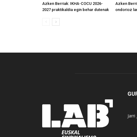
Azken Berriak: IKHA-COCU 2026-
Azken Berri
2027 praktikaldia egin behar dutenak
ondorioz la
GUR
Jarr