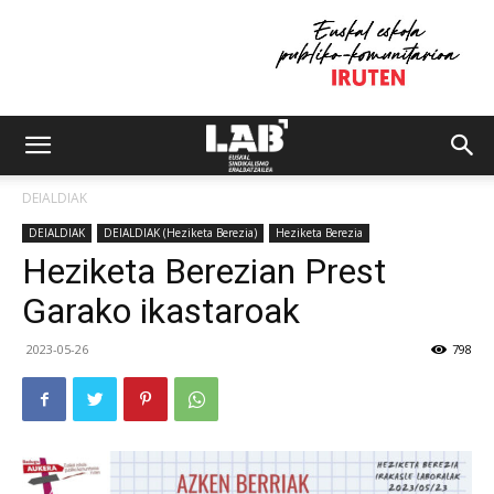
DEIALDIAK
DEIALDIAK
DEIALDIAK (Heziketa Berezia)
Heziketa Berezia
Heziketa Berezian Prest
Garako ikastaroak
2023-05-26
798