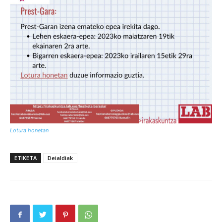
Lotura honetan
ETIKETA
Deialdiak