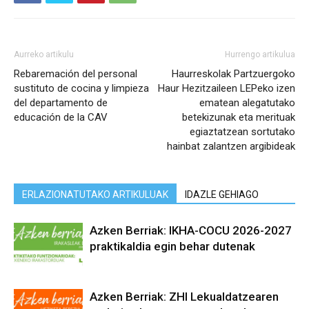
Aurreko artikulu
Hurrengo artikulua
Rebaremación del personal
Haurreskolak Partzuergoko
sustituto de cocina y limpieza
Haur Hezitzaileen LEPeko izen
del departamento de
ematean alegatutako
educación de la CAV
betekizunak eta merituak
egiaztatzean sortutako
hainbat zalantzen argibideak
ERLAZIONATUTAKO ARTIKULUAK
IDAZLE GEHIAGO
Azken Berriak: IKHA-COCU 2026-2027
praktikaldia egin behar dutenak
Azken Berriak: ZHI Lekualdatzearen