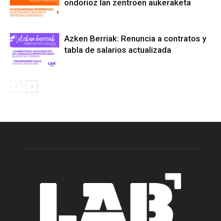
ondorioz lan zentroen aukeraketa
Azken Berriak: Renuncia a contratos y
tabla de salarios actualizada