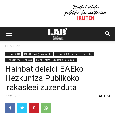
DEIALDIAK
DEIALDIAK
DEIALDIAK (Irakasleak)
DEIALDIAK (Lanbide Heziketa)
Hezkuntza Publikoa
Hezkuntza Publikoko irakasleak
Hainbat deialdi EAEko
Hezkuntza Publikoko
irakasleei zuzenduta
2021-12-13
1154