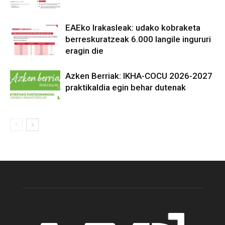
EAEko Irakasleak: udako kobraketa
berreskuratzeak 6.000 langile ingururi
eragin die
Azken Berriak: IKHA-COCU 2026-2027
praktikaldia egin behar dutenak