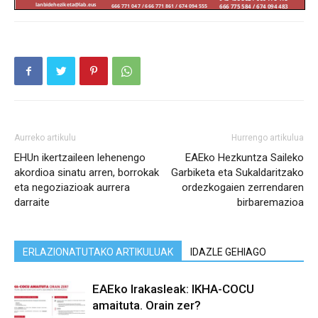
Aurreko artikulu
Hurrengo artikulua
EHUn ikertzaileen lehenengo
EAEko Hezkuntza Saileko
akordioa sinatu arren, borrokak
Garbiketa eta Sukaldaritzako
eta negoziazioak aurrera
ordezkogaien zerrendaren
darraite
birbaremazioa
ERLAZIONATUTAKO ARTIKULUAK
IDAZLE GEHIAGO
EAEko Irakasleak: IKHA-COCU
amaituta. Orain zer?