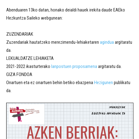
Abenduaren 13ko datan, honako deialdi hauek irekita daude EAEko
Hezkuntza Saileko webgunean:
ZUZENDARIAK
Zuzendariak hautatzeko merezimendu-lehiaketaren
agindua
argitaratu
da.
LEKUALDATZE LEHIAKETA
2021-2022 ikasturterako
lanpostuen proposamena
argitaratu da.
GIZA FONDOA
Onartuen eta ez onartuen behin betiko ebazpena
Hezigunen
publikatu
da.