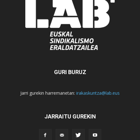
GURI BURUZ
Jarri gurekin harremanetan:
irakaskuntza@lab.eus
JARRAITU GUREKIN