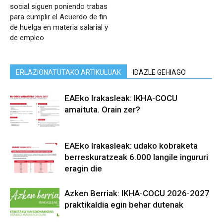
social siguen poniendo trabas
para cumplir el Acuerdo de fin
de huelga en materia salarial y
de empleo
ERLAZIONATUTAKO ARTIKULUAK
IDAZLE GEHIAGO
EAEko Irakasleak: IKHA-COCU
amaituta. Orain zer?
EAEko Irakasleak: udako kobraketa
berreskuratzeak 6.000 langile ingururi
eragin die
Azken Berriak: IKHA-COCU 2026-2027
praktikaldia egin behar dutenak