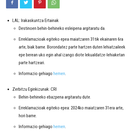
LAL: Irakaskuntza Ertainak
Destinoen behin-behineko esleipena argitaratu da.
Erreklamazioak egiteko epea maiatzaren 31tik ekainaren 6ra
arte, biak barne. Borondatez parte hartzen duten lehiatzaileek
epe berean uko egin ahal izango diote lekualdatze-lehiaketan
parte hartzeari.
Informazio gehiago
hemen
.
Zerbitzu Eginkizunak: CRI
Behin-behineko ebazpena argitaratu dute.
Erreklamazioak egiteko epea: 2024ko maiatzaren 31era arte,
hori barne.
Informazio gehiago
hemen
.