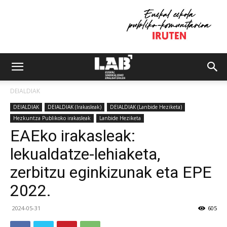
DEIALDIAK
DEIALDIAK
DEIALDIAK (Irakasleak)
DEIALDIAK (Lanbide Heziketa)
Hezkuntza Publikoko irakasleak
Lanbide Heziketa
EAEko irakasleak:
lekualdatze-lehiaketa,
zerbitzu eginkizunak eta EPE
2022.
2024-05-31
605