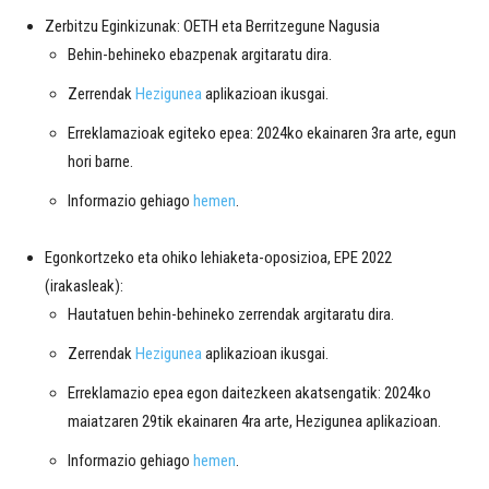
Zerbitzu Eginkizunak: OETH eta Berritzegune Nagusia
Behin-behineko ebazpenak argitaratu dira.
Zerrendak
Hezigunea
aplikazioan ikusgai.
Erreklamazioak egiteko epea: 2024ko ekainaren 3ra arte, egun
hori barne.
Informazio gehiago
hemen
.
Egonkortzeko eta ohiko lehiaketa-oposizioa, EPE 2022
(irakasleak):
Hautatuen behin-behineko zerrendak argitaratu dira.
Zerrendak
Hezigunea
aplikazioan ikusgai.
Erreklamazio epea egon daitezkeen akatsengatik: 2024ko
maiatzaren 29tik ekainaren 4ra arte, Hezigunea aplikazioan.
Informazio gehiago
hemen
.