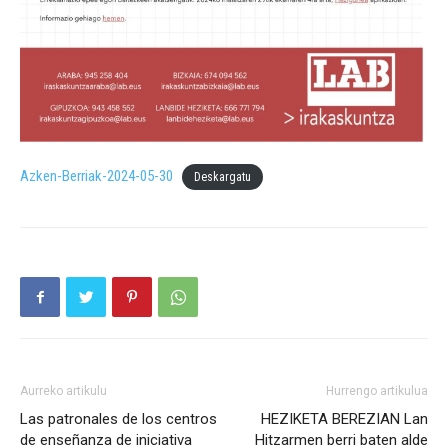
Azken-Berriak-2024-05-30
Deskargatu
Aurreko artikulu
Hurrengo artikulua
Las patronales de los centros
HEZIKETA BEREZIAN Lan
de enseñanza de iniciativa
Hitzarmen berri baten alde