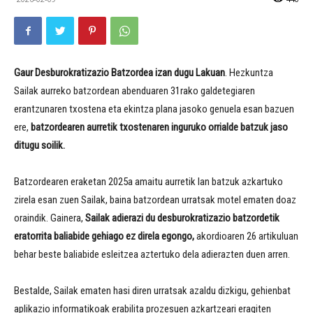
Gaur Desburokratizazio Batzordea izan dugu Lakuan
. Hezkuntza
Sailak aurreko batzordean abenduaren 31rako galdetegiaren
erantzunaren txostena eta ekintza plana jasoko genuela esan bazuen
ere,
batzordearen aurretik txostenaren inguruko orrialde batzuk jaso
ditugu soilik.
Batzordearen eraketan 2025a amaitu aurretik lan batzuk azkartuko
zirela esan zuen Sailak, baina batzordean urratsak motel ematen doaz
oraindik. Gainera,
Sailak adierazi du desburokratizazio batzordetik
eratorrita baliabide gehiago ez direla egongo,
akordioaren 26 artikuluan
behar beste baliabide esleitzea aztertuko dela adierazten duen arren.
Bestalde, Sailak ematen hasi diren urratsak azaldu dizkigu, gehienbat
aplikazio informatikoak erabilita prozesuen azkartzeari eragiten