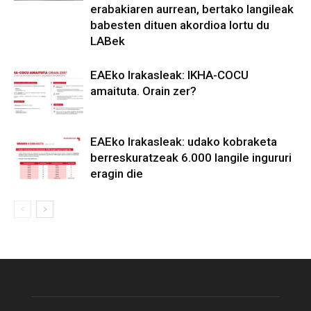
erabakiaren aurrean, bertako langileak
babesten dituen akordioa lortu du
LABek
EAEko Irakasleak: IKHA-COCU
amaituta. Orain zer?
EAEko Irakasleak: udako kobraketa
berreskuratzeak 6.000 langile ingururi
eragin die