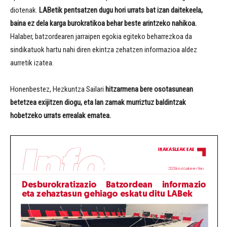
diotenak.
LABetik pentsatzen dugu hori urrats bat izan daitekeela,
baina ez dela karga burokratikoa behar beste arintzeko nahikoa.
Halaber, batzordearen jarraipen egokia egiteko beharrezkoa da
sindikatuok hartu nahi diren ekintza zehatzen informazioa aldez
aurretik izatea.
Honenbestez, Hezkuntza Sailari
hitzarmena bere osotasunean
betetzea exijitzen diogu, eta lan zamak murriztuz baldintzak
hobetzeko urrats errealak ematea.