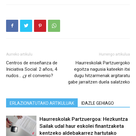
Aurreko artikulu
Hurrengo artikulua
Centros de enseñanza de
Haurreskolak Partzuergoko
Iniciativa Social: 2 años, 4
egoitza nagusia kateekin itxi
nudos… ¿y el convenio?
dugu hitzarmenak argitaratu
gabe jarraitzen duela salatzeko
ERLAZIONATUTAKO ARTIKULUAK
IDAZLE GEHIAGO
Haurreskolak Partzuergoa: Hezkuntza
Sailak udal haur eskolei finantzaketa
kentzeko aldebakarrez hartutako