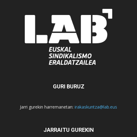
GURI BURUZ
Jarri gurekin harremanetan:
irakaskuntza@lab.eus
JARRAITU GUREKIN