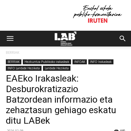
BERRIAK
BERRIAK
Hezkuntza Publikoko irakasleak
INFOAK
INFO Irakasleak
INFO Lanbide Heziketa
Lanbide Heziketa
EAEko Irakasleak:
Desburokratizazio
Batzordean informazio eta
zehaztasun gehiago eskatu
ditu LABek
2026-02-09
440