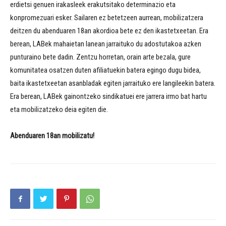
erdietsi genuen irakasleek erakutsitako determinazio eta
konpromezuari esker. Sailaren ez betetzeen aurrean, mobilizatzera
deitzen du abenduaren 18an akordioa bete ez den ikastetxeetan. Era
berean, LABek mahaietan lanean jarraituko du adostutakoa azken
punturaino bete dadin. Zentzu horretan, orain arte bezala, gure
komunitatea osatzen duten afiliatuekin batera egingo dugu bidea,
baita ikastetxeetan asanbladak egiten jarraituko ere langileekin batera.
Era berean, LABek gainontzeko sindikatuei ere jarrera irmo bat hartu
eta mobilizatzeko deia egiten die.
Abenduaren 18an mobilizatu!