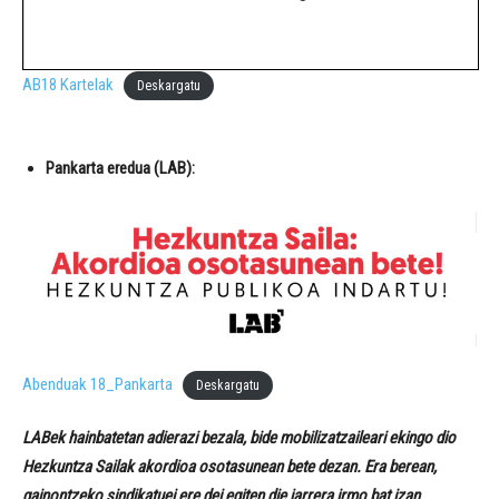
AB18 Kartelak
Deskargatu
Pankarta eredua (LAB):
Abenduak 18_Pankarta
Deskargatu
LABek hainbatetan adierazi bezala, bide mobilizatzaileari ekingo dio
Hezkuntza Sailak akordioa osotasunean bete dezan. Era berean,
gainontzeko sindikatuei ere dei egiten die jarrera irmo bat izan