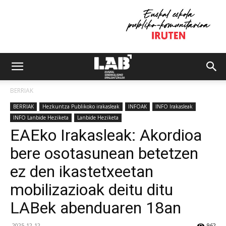
BERRIAK
BERRIAK
Hezkuntza Publikoko irakasleak
INFOAK
INFO Irakasleak
INFO Lanbide Heziketa
Lanbide Heziketa
EAEko Irakasleak: Akordioa
bere osotasunean betetzen
ez den ikastetxeetan
mobilizazioak deitu ditu
LABek abenduaren 18an
2025-12-12
962