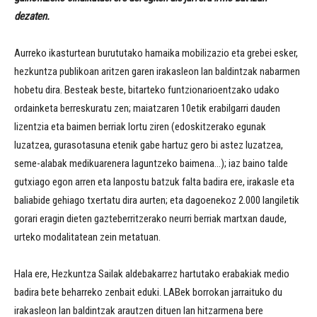
dezaten.
Aurreko ikasturtean burututako hamaika mobilizazio eta grebei esker,
hezkuntza publikoan aritzen garen irakasleon lan baldintzak nabarmen
hobetu dira. Besteak beste, bitarteko funtzionarioentzako udako
ordainketa berreskuratu zen; maiatzaren 10etik erabilgarri dauden
lizentzia eta baimen berriak lortu ziren (edoskitzerako egunak
luzatzea, gurasotasuna etenik gabe hartuz gero bi astez luzatzea,
seme-alabak medikuarenera laguntzeko baimena…); iaz baino talde
gutxiago egon arren eta lanpostu batzuk falta badira ere, irakasle eta
baliabide gehiago txertatu dira aurten; eta dagoenekoz 2.000 langiletik
gorari eragin dieten gazteberritzerako neurri berriak martxan daude,
urteko modalitatean zein metatuan.
Hala ere, Hezkuntza Sailak aldebakarrez hartutako erabakiak medio
badira bete beharreko zenbait eduki. LABek borrokan jarraituko du
irakasleon lan baldintzak arautzen dituen lan hitzarmena bere