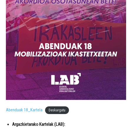
Abenduak 18_Kartela
Deskargatu
Argazkietarako Kartelak (LAB):