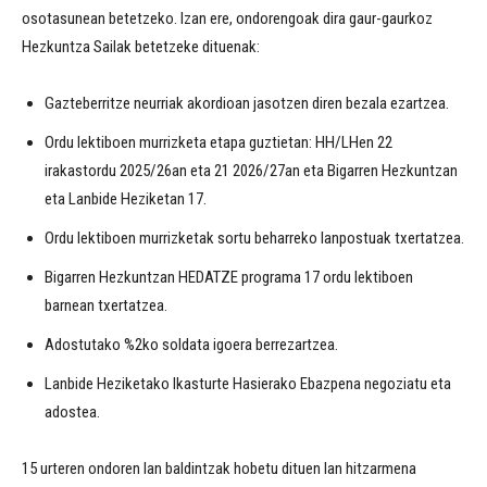
osotasunean betetzeko. Izan ere, ondorengoak dira gaur-gaurkoz
Hezkuntza Sailak betetzeke dituenak:
Gazteberritze neurriak akordioan jasotzen diren bezala ezartzea.
Ordu lektiboen murrizketa etapa guztietan: HH/LHen 22
irakastordu 2025/26an eta 21 2026/27an eta Bigarren Hezkuntzan
eta Lanbide Heziketan 17.
Ordu lektiboen murrizketak sortu beharreko lanpostuak txertatzea.
Bigarren Hezkuntzan HEDATZE programa 17 ordu lektiboen
barnean txertatzea.
Adostutako %2ko soldata igoera berrezartzea.
Lanbide Heziketako Ikasturte Hasierako Ebazpena negoziatu eta
adostea.
15 urteren ondoren lan baldintzak hobetu dituen lan hitzarmena