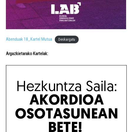
Abenduak 18_Kartel Mutua
Deskargatu
Argazkietarako Kartelak: