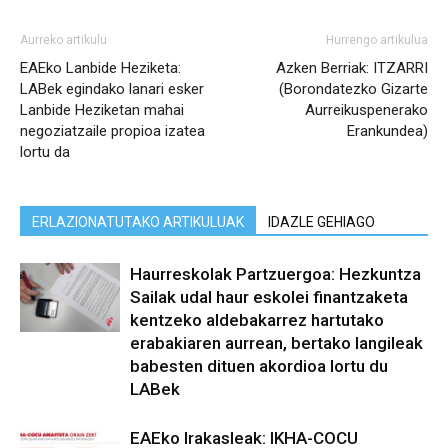
Aurreko artikulu
Hurrengo artikulua
EAEko Lanbide Heziketa:
Azken Berriak: ITZARRI
LABek egindako lanari esker
(Borondatezko Gizarte
Lanbide Heziketan mahai
Aurreikuspenerako
negoziatzaile propioa izatea
Erankundea)
lortu da
ERLAZIONATUTAKO ARTIKULUAK
IDAZLE GEHIAGO
Haurreskolak Partzuergoa: Hezkuntza
Sailak udal haur eskolei finantzaketa
kentzeko aldebakarrez hartutako
erabakiaren aurrean, bertako langileak
babesten dituen akordioa lortu du
LABek
EAEko Irakasleak: IKHA-COCU