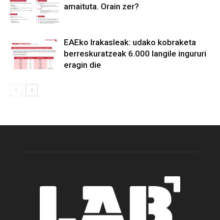
amaituta. Orain zer?
EAEko Irakasleak: udako kobraketa
berreskuratzeak 6.000 langile ingururi
eragin die