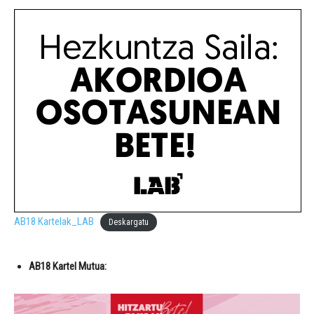
AB18 Kartelak_LAB
Deskargatu
AB18 Kartel Mutua: