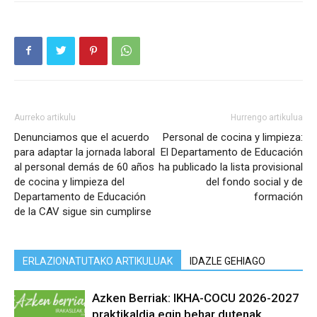
Aurreko artikulu
Hurrengo artikulua
Denunciamos que el acuerdo
Personal de cocina y limpieza:
para adaptar la jornada laboral
El Departamento de Educación
al personal demás de 60 años
ha publicado la lista provisional
de cocina y limpieza del
del fondo social y de
Departamento de Educación
formación
de la CAV sigue sin cumplirse
ERLAZIONATUTAKO ARTIKULUAK
IDAZLE GEHIAGO
Azken Berriak: IKHA-COCU 2026-2027
praktikaldia egin behar dutenak