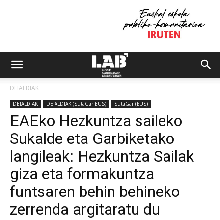
DEIALDIAK
DEIALDIAK
DEIALDIAK (SutaGar EUS)
SutaGar (EUS)
EAEko Hezkuntza saileko
Sukalde eta Garbiketako
langileak: Hezkuntza Sailak
giza eta formakuntza
funtsaren behin behineko
zerrenda argitaratu du