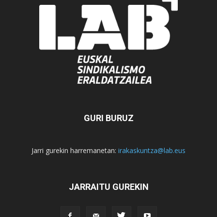
GURI BURUZ
Jarri gurekin harremanetan:
irakaskuntza@lab.eus
JARRAITU GUREKIN