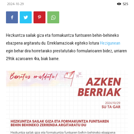
2024-10-29
525
Hezkuntza sailak giza eta formakuntza funtsaren behin-behineko
ebazpena argitaratu du. Erreklamazioak egiteko lotura
Hezigunean
egin behar dira horretarako prestatutako formularioaren bidez, urriaren
29tik azaroaren 4ra, biak barne.