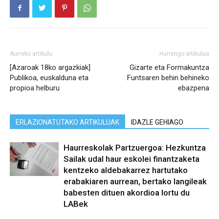
Aurreko artikulu
Hurrengo artikulua
[Azaroak 18ko argazkiak]
Gizarte eta Formakuntza
Publikoa, euskalduna eta
Funtsaren behin behineko
propioa helburu
ebazpena
ERLAZIONATUTAKO ARTIKULUAK
IDAZLE GEHIAGO
Haurreskolak Partzuergoa: Hezkuntza
Sailak udal haur eskolei finantzaketa
kentzeko aldebakarrez hartutako
erabakiaren aurrean, bertako langileak
babesten dituen akordioa lortu du
LABek