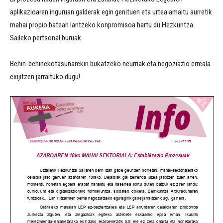
aplikazioaren inguruan galderak egin genituen eta urtea amaitu aurretik
mahai propio batean lantzeko konpromisoa hartu du Hezkuntza
Saileko pertsonal buruak.
Behin-behinekotasunarekin bukatzeko neurriak eta negoziazio erreala
exijitzen jarraituko dugu!