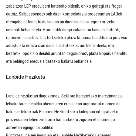
zabaltzen LEP eredu berri baterako biderik, ohiko gaitegi eta frogei
eutsiz. Salbuespenezkoak diren kontsolidazio prozesuetan LABek
etengabe defendatu du lanean ari diren langileak egonkortzeko
neurriak behar direla. Horregatik diogu irakasleon kasuan, batetik,
oposizio deialdi ez-baztertzaileko plaza kopurua handitu eta prozesu
adostu eta erraza izan dadin baldintzak ezarri behar direla; eta
bestetik, oposizio deialdi arruntari dagokionez, plaza kopurua handitu
eta behingoz eredua aldatzeko baliatu behar dela.
Lanbide Heziketa
Lanbide heziketari dagokionez, Sektore berezietako merezimendu-
lehiaketaren deialdia abenduaren erdialdean argitaratuko omen da.
Irakasle teknikoak Bigarren Hezkuntzako kidegoan integratzeko
prozesuaren lehen zirriborro bat aurkeztu ziguten eta hurrengo
asteetan egingo da publiko.
Bi prozesu hauen inguruan eta Lanbide Heziketako Legearen