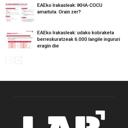
EAEko Irakasleak: IKHA-COCU
amaituta. Orain zer?
EAEko Irakasleak: udako kobraketa
berreskuratzeak 6.000 langile ingururi
eragin die