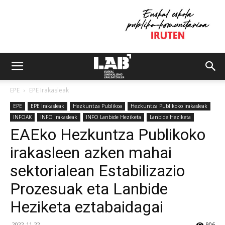
EPE
EPE Irakasleak
EPE
EPE Irakasleak
Hezkuntza Publikoa
Hezkuntza Publikoko irakasleak
INFOAK
INFO Irakasleak
INFO Lanbide Heziketa
Lanbide Heziketa
EAEko Hezkuntza Publikoko
irakasleen azken mahai
sektorialean Estabilizazio
Prozesuak eta Lanbide
Heziketa eztabaidagai
2022-11-22
906