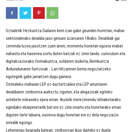
Uztailetik Hezkuntza Sailaren berri izan gabe geunden horretan, mahai-
sektorialerako deialdia jaso genuen azaroaren 18rako. Deialdiak gai
zerrenda luzea jasotzen zuen arren, momentu honetan egoera erabat
nahastu eta haserrea sortu duten batzuk ez ziren landu: curriculum eta
digitalizaziorako formakuntza, soldaten doiketa, Berrikuntza
Arduradunaren funtzioak… Lan Hitzarmen berria negoziatzeko
egutegirik gabe jarraitzen dugu gainera.
Ostiraleko mahaian LEP ez-baztertzailea eta LEP arruntaren
deialdiaren zirriborroa aurkeztu ziguten, eta alegazioak egiteko
astebete eskaseko epea eman. Ikusirik merezimendu-lehiaketarako
egindako ekarpenetatik bat ere ez zela onartu eta honetarako eman
diguten tarte laburra, susmoa dugu honetan ere ez dela negoziazio
errealik egongo.
Lehenengo begirada batean, zirriborroan ikus daiteke ez duela