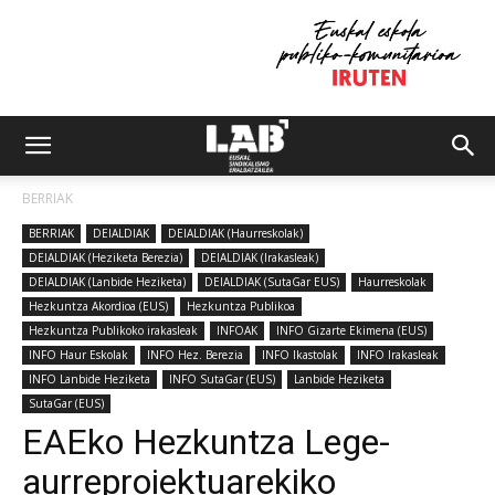
BERRIAK
BERRIAK
DEIALDIAK
DEIALDIAK (Haurreskolak)
DEIALDIAK (Heziketa Berezia)
DEIALDIAK (Irakasleak)
DEIALDIAK (Lanbide Heziketa)
DEIALDIAK (SutaGar EUS)
Haurreskolak
Hezkuntza Akordioa (EUS)
Hezkuntza Publikoa
Hezkuntza Publikoko irakasleak
INFOAK
INFO Gizarte Ekimena (EUS)
INFO Haur Eskolak
INFO Hez. Berezia
INFO Ikastolak
INFO Irakasleak
INFO Lanbide Heziketa
INFO SutaGar (EUS)
Lanbide Heziketa
SutaGar (EUS)
EAEko Hezkuntza Lege-
aurreproiektuarekiko