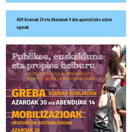
ADI! Azaroak 23 eta Abenduak 9 dira apuntatzeko azken
egunak