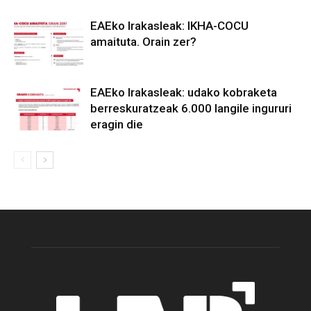
EAEko Irakasleak: IKHA-COCU
amaituta. Orain zer?
EAEko Irakasleak: udako kobraketa
berreskuratzeak 6.000 langile ingururi
eragin die