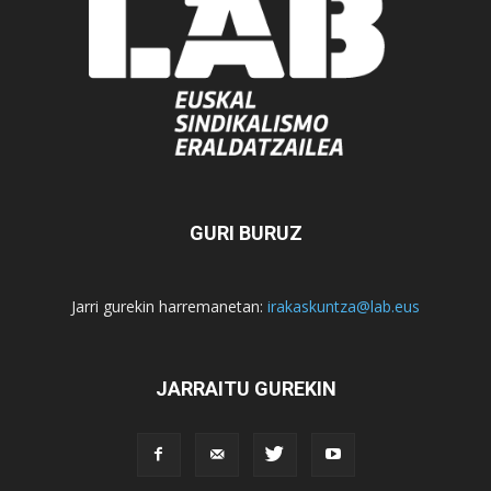
GURI BURUZ
Jarri gurekin harremanetan:
irakaskuntza@lab.eus
JARRAITU GUREKIN