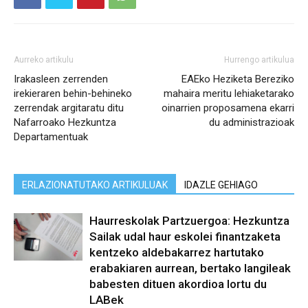
Aurreko artikulu
Hurrengo artikulua
Irakasleen zerrenden
EAEko Heziketa Bereziko
irekieraren behin-behineko
mahaira meritu lehiaketarako
zerrendak argitaratu ditu
oinarrien proposamena ekarri
Nafarroako Hezkuntza
du administrazioak
Departamentuak
ERLAZIONATUTAKO ARTIKULUAK
IDAZLE GEHIAGO
Haurreskolak Partzuergoa: Hezkuntza
Sailak udal haur eskolei finantzaketa
kentzeko aldebakarrez hartutako
erabakiaren aurrean, bertako langileak
babesten dituen akordioa lortu du
LABek