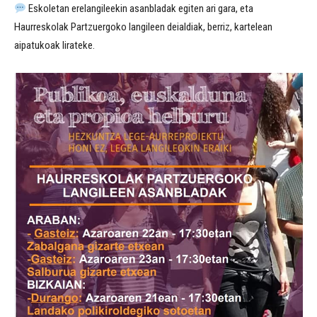
Eskoletan erelangileekin asanbladak egiten ari gara, eta
Haurreskolak Partzuergoko langileen deialdiak, berriz, kartelean
aipatukoak lirateke.