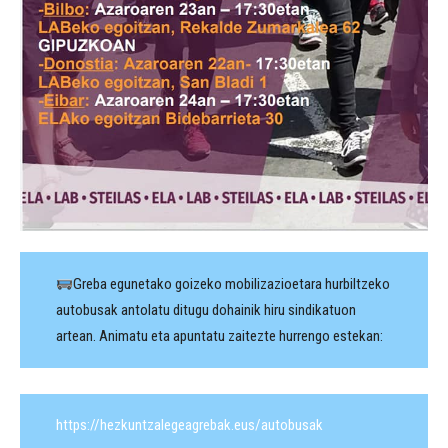
Greba egunetako goizeko mobilizazioetara hurbiltzeko
autobusak antolatu ditugu dohainik hiru sindikatuon
artean. Animatu eta apuntatu zaitezte hurrengo estekan:
https://hezkuntzalegeagrebak.eus/autobusak