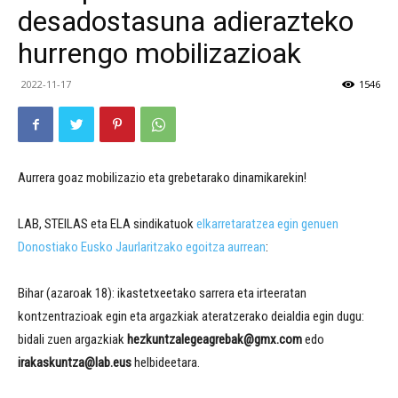
desadostasuna adierazteko
hurrengo mobilizazioak
2022-11-17
1546
Aurrera goaz mobilizazio eta grebetarako dinamikarekin!
LAB, STEILAS eta ELA sindikatuok
elkarretaratzea egin genuen
Donostiako Eusko Jaurlaritzako egoitza aurrean
:
Bihar (azaroak 18): ikastetxeetako sarrera eta irteeratan
kontzentrazioak egin eta argazkiak ateratzerako deialdia egin dugu:
bidali zuen argazkiak
hezkuntzalegeagrebak@gmx.com
edo
irakaskuntza@lab.eus
helbideetara.