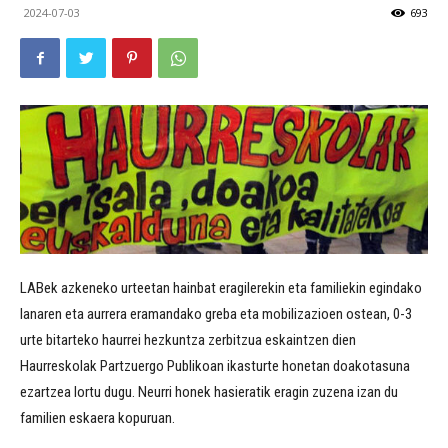
2024-07-03
693
LABek azkeneko urteetan hainbat eragilerekin eta familiekin egindako
lanaren eta aurrera eramandako greba eta mobilizazioen ostean, 0-3
urte bitarteko haurrei hezkuntza zerbitzua eskaintzen dien
Haurreskolak Partzuergo Publikoan ikasturte honetan doakotasuna
ezartzea lortu dugu. Neurri honek hasieratik eragin zuzena izan du
familien eskaera kopuruan.