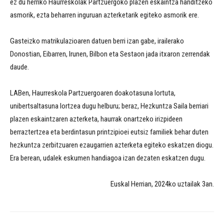
ez du herriko Haurreskolak Partzuergoko plazen eskaintza handitzeko
asmorik, ezta beharren inguruan azterketarik egiteko asmorik ere.
Gasteizko matrikulazioaren datuen berri izan gabe, irailerako
Donostian, Eibarren, Irunen, Bilbon eta Sestaon jada itxaron zerrendak
daude.
LABen, Haurreskola Partzuergoaren doakotasuna lortuta,
unibertsaltasuna lortzea dugu helburu; beraz, Hezkuntza Saila berriari
plazen eskaintzaren azterketa, haurrak onartzeko irizpideen
berraztertzea eta berdintasun printzipioei eutsiz familiek behar duten
hezkuntza zerbitzuaren ezaugarrien azterketa egiteko eskatzen diogu.
Era berean, udalek eskumen handiagoa izan dezaten eskatzen dugu.
Euskal Herrian, 2024ko uztailak 3an.