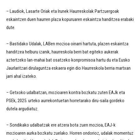
– Laudiok, Lasarte Oriak eta Irunek Haurreskolak Partzuergoak
eskaintzen duen haurren plaza kopuruaren eskaintza handitzea erabaki
dute.
– Bastidako Udalak, LABen mozioa oinarri hartuta, plazen eskaintza
handitzea helburu izanik, haurreskola berri bat egiteko aukerak
aztertzeko lan-mahai bat osatzeko konpromisoa hartu du eta Eusko
Jaurlaritzari dirulaguntza eskaera egin dio Haurreskola berria martxan
jarri ahal izateko.
– Getxoko udalbatzan, mozioaren kontra bozkatu zuten EAJk eta
PSEk, 2025. urteko aurrekontuetan horretarako diru-saila gordeko
dutela argudiatuz.
– Sondikako udalbatzak ere atzera bota zuen mozioa, EAJ-k
mozioaren aurka bozkatu zuelako. Horren ondorioz, udalak momentuz