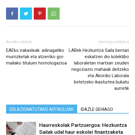
Aurreko artikulu
Hurrengo artikulua
EAEko irakasleak: adinagatiko
LABek Hezkuntza Saila berriari
murrizketak eta atzerriko goi-
eskatzen dio kolektibo
mailako tituluen homologazioa
laboraletan martxan zeuden
negoziazio mahaiak deitzeko
eta Akordio Laborala
betetzeko ikasturtea bukatu
aurretik
ERLAZIONATUTAKO ARTIKULUAK
IDAZLE GEHIAGO
Haurreskolak Partzuergoa: Hezkuntza
Sailak udal haur eskolei finantzaketa