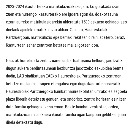
2023-2024 ikasturterako matrikulazioak izugarrizko gorakada izan
zuen eta hurrengo ikasturterako ere igoera egon da, doakotasuna
ezarri aurreko matrikulazioarekin alderatuta 1500 eskaera gehiago jaso
direlarik apirileko matrikulazio aldian. Gainera, Haurreskolak
Partzuergoan, matrikulazio epe berriak irekitzen dira hilabetero, beraz,
ikasturtean zehar zentroen betetze maila igotzen doa.
Gauzak horrela, eta zerbitzuaren unibertsaltasuna helburu, jaiotzatik
dugun aukera berdintasunean hezkuntza jasotzeko eskubidea berma
dadin, LAB sindikatuan EAEko Haurreskolak Partzuergoko zentroen
betetze mailaren jarraipen etengabea egin dugu ikasturte hasieratik.
Haurreskolak Partzuergoko hainbat haurreskolatan urrirako ez zegoela
plaza librerik detektatu genuen, eta ondorioz, zentro horietan ezin izan
dute familia gehiagok izena eman. Beste hainbat zentrotan, ordea,
matrikulazioaren bilakaera ikusita familia ugari kanpoan gelditzen joan
direla detektatu dugu.