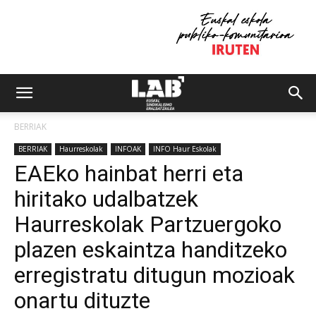
BERRIAK
BERRIAK
Haurreskolak
INFOAK
INFO Haur Eskolak
EAEko hainbat herri eta
hiritako udalbatzek
Haurreskolak Partzuergoko
plazen eskaintza handitzeko
erregistratu ditugun mozioak
onartu dituzte