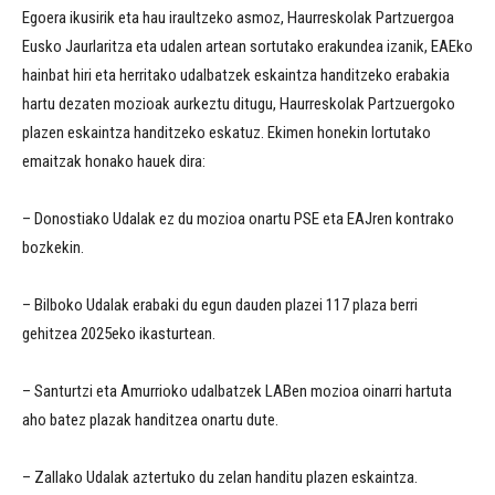
Egoera ikusirik eta hau iraultzeko asmoz, Haurreskolak Partzuergoa
Eusko Jaurlaritza eta udalen artean sortutako erakundea izanik, EAEko
hainbat hiri eta herritako udalbatzek eskaintza handitzeko erabakia
hartu dezaten mozioak aurkeztu ditugu, Haurreskolak Partzuergoko
plazen eskaintza handitzeko eskatuz. Ekimen honekin lortutako
emaitzak honako hauek dira:
– Donostiako Udalak ez du mozioa onartu PSE eta EAJren kontrako
bozkekin.
– Bilboko Udalak erabaki du egun dauden plazei 117 plaza berri
gehitzea 2025eko ikasturtean.
– Santurtzi eta Amurrioko udalbatzek LABen mozioa oinarri hartuta
aho batez plazak handitzea onartu dute.
– Zallako Udalak aztertuko du zelan handitu plazen eskaintza.