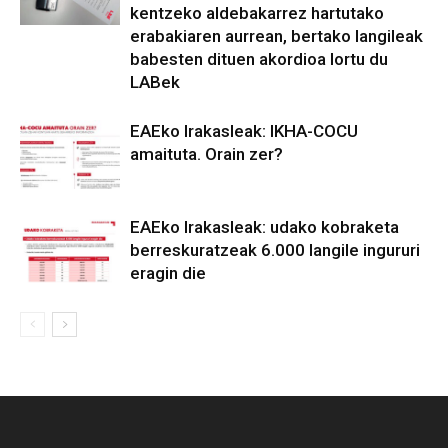
kentzeko aldebakarrez hartutako
erabakiaren aurrean, bertako langileak
babesten dituen akordioa lortu du
LABek
EAEko Irakasleak: IKHA-COCU
amaituta. Orain zer?
EAEko Irakasleak: udako kobraketa
berreskuratzeak 6.000 langile ingururi
eragin die