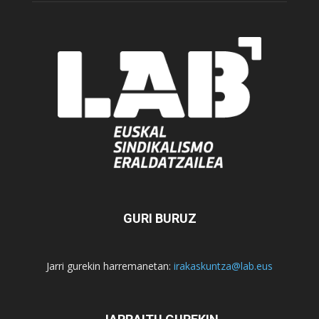
GURI BURUZ
Jarri gurekin harremanetan:
irakaskuntza@lab.eus