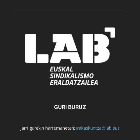
GURI BURUZ
Jarri gurekin harremanetan:
irakaskuntza@lab.eus