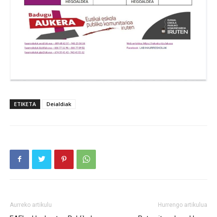
ETIKETA
Deialdiak
Aurreko artikulu
Hurrengo artikulua