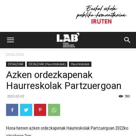
DEIALDIAK
DEIALDIAK
DEIALDIAK (Haurreskolak)
Haurreskolak
Azken ordezkapenak
Haurreskolak Partzuergoan
2022-02-03
780
Hona hemen azken ordezkapenak Haurreskolak Partzuergoan 2022ko