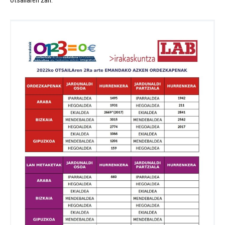
otsailaren 2an: