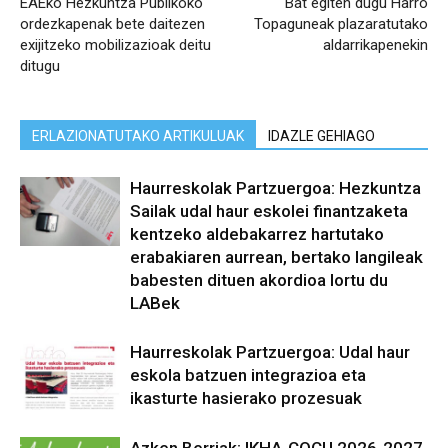
EAEko Hezkuntza Publikoko
Bat egiten dugu Harro
ordezkapenak bete daitezen
Topaguneak plazaratutako
exijitzeko mobilizazioak deitu
aldarrikapenekin
ditugu
ERLAZIONATUTAKO ARTIKULUAK
IDAZLE GEHIAGO
Haurreskolak Partzuergoa: Hezkuntza
Sailak udal haur eskolei finantzaketa
kentzeko aldebakarrez hartutako
erabakiaren aurrean, bertako langileak
babesten dituen akordioa lortu du
LABek
Haurreskolak Partzuergoa: Udal haur
eskola batzuen integrazioa eta
ikasturte hasierako prozesuak
Azken Berriak: IKHA-COCU 2026-2027