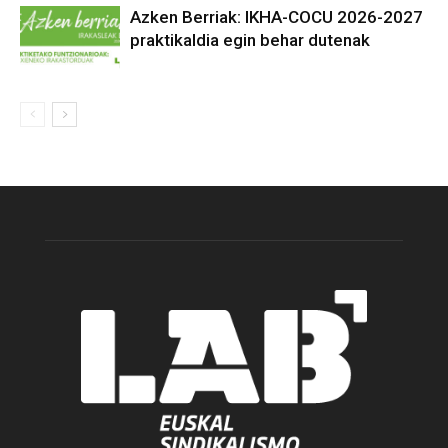
Azken Berriak: IKHA-COCU 2026-2027
praktikaldia egin behar dutenak