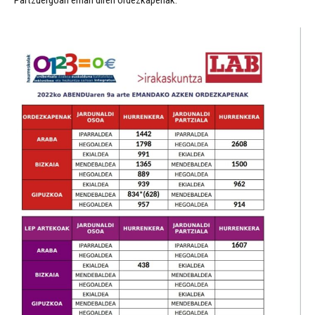
Partzuergoan eman diren ordezkapenak: