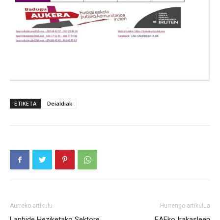
ETIKETA
Deialdiak
Aurreko artikulu
Hurrengo artikulua
Lanbide Heziketako Sektore
EAEko Irakasleen