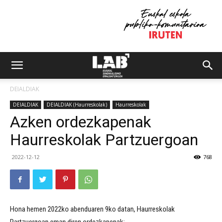
DEIALDIAK
DEIALDIAK
DEIALDIAK (Haurreskolak)
Haurreskolak
Azken ordezkapenak
Haurreskolak Partzuergoan
2022-12-12
768
Hona hemen 2022ko abenduaren 9ko datan, Haurreskolak