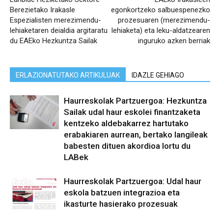
Berezietako Irakasle
egonkortzeko salbuespenezko
Espezialisten merezimendu-
prozesuaren (merezimendu-
lehiaketaren deialdia argitaratu
lehiaketa) eta leku-aldatzearen
du EAEko Hezkuntza Sailak
inguruko azken berriak
ERLAZIONATUTAKO ARTIKULUAK
IDAZLE GEHIAGO
Haurreskolak Partzuergoa: Hezkuntza
Sailak udal haur eskolei finantzaketa
kentzeko aldebakarrez hartutako
erabakiaren aurrean, bertako langileak
babesten dituen akordioa lortu du
LABek
Haurreskolak Partzuergoa: Udal haur
eskola batzuen integrazioa eta
ikasturte hasierako prozesuak