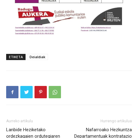
ETIKETA
Deialdiak
Aurreko artikulu
Hurrengo artikulua
Lanbide Heziketako
Nafarroako Hezkuntza
ordezkagaien ordutegiaren
Departamentuak kontratazio