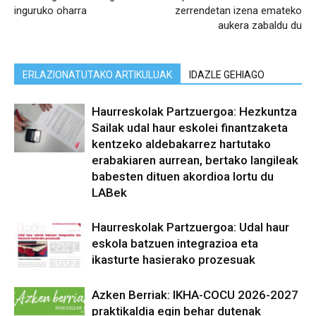
inguruko oharra
zerrendetan izena emateko
aukera zabaldu du
ERLAZIONATUTAKO ARTIKULUAK
IDAZLE GEHIAGO
Haurreskolak Partzuergoa: Hezkuntza
Sailak udal haur eskolei finantzaketa
kentzeko aldebakarrez hartutako
erabakiaren aurrean, bertako langileak
babesten dituen akordioa lortu du
LABek
Haurreskolak Partzuergoa: Udal haur
eskola batzuen integrazioa eta
ikasturte hasierako prozesuak
Azken Berriak: IKHA-COCU 2026-2027
praktikaldia egin behar dutenak