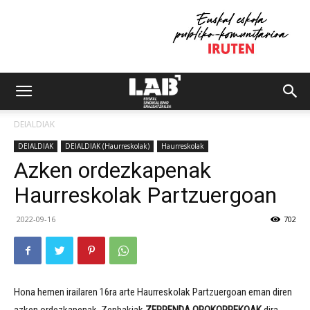
DEIALDIAK
DEIALDIAK
DEIALDIAK (Haurreskolak)
Haurreskolak
Azken ordezkapenak
Haurreskolak Partzuergoan
2022-09-16
702
Hona hemen irailaren 16ra arte Haurreskolak Partzuergoan eman diren