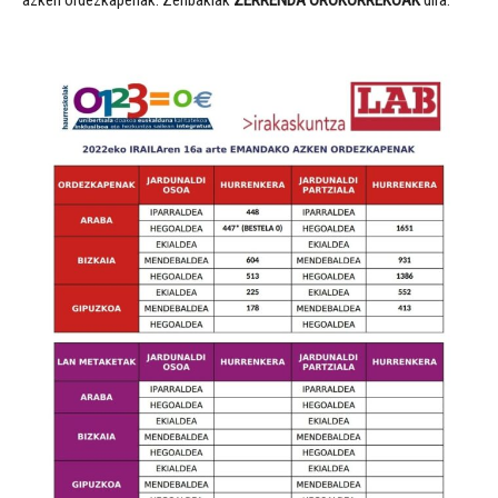
azken ordezkapenak. Zenbakiak
ZERRENDA OROKORREKOAK
dira.