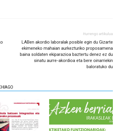
Hurrengo artikulua
ko
LABen akordio laboralak posible egin du Gizarte
ekimeneko mahaian aurkezturiko proposamena
baina soldaten ekiparazioa baztertu denez ez du
sinatu aurre-akordioa eta bere oinarriekin
baloratuko du
EHIAGO