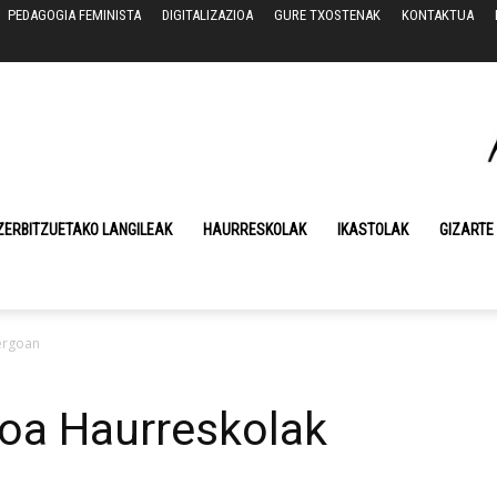
PEDAGOGIA FEMINISTA
DIGITALIZAZIOA
GURE TXOSTENAK
KONTAKTUA
ZERBITZUETAKO LANGILEAK
HAURRESKOLAK
IKASTOLAK
GIZARTE
ergoan
ioa Haurreskolak