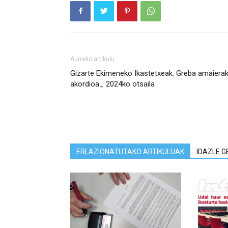
Aurreko artikulu
Gizarte Ekimeneko Ikastetxeak: Greba amaiera
akordioa_ 2024ko otsaila
ERLAZIONATUTAKO ARTIKULUAK
IDAZLE G