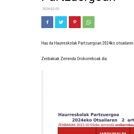
2024-02-05
Hau da Haurreskolak Partzuergoan 2024ko otsailaren 
Zenbakiak Zerrenda Orokorrekoak dia.