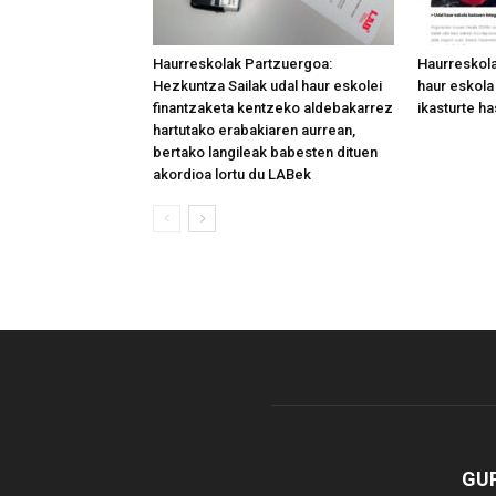
Haurreskolak Partzuergoa:
Haurreskola
Hezkuntza Sailak udal haur eskolei
haur eskola
finantzaketa kentzeko aldebakarrez
ikasturte h
hartutako erabakiaren aurrean,
bertako langileak babesten dituen
akordioa lortu du LABek
GUR