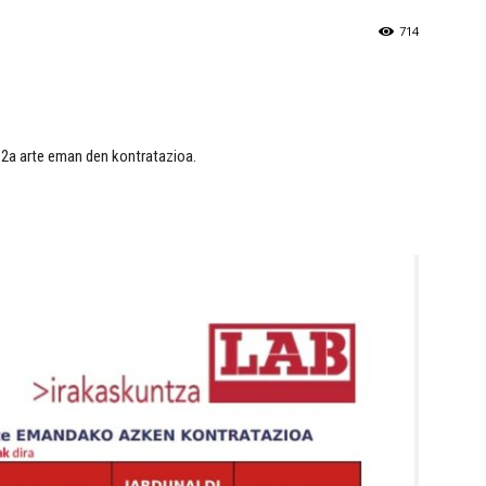
714
2a arte eman den kontratazioa.