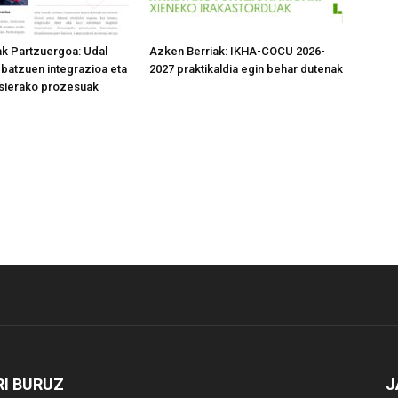
k Partzuergoa: Udal
Azken Berriak: IKHA-COCU 2026-
 batzuen integrazioa eta
2027 praktikaldia egin behar dutenak
asierako prozesuak
I BURUZ
J