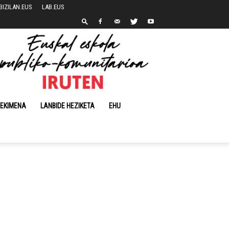
BIZILAN.EUS
LAB.EUS
 EKIMENA
LANBIDE HEZIKETA
EHU