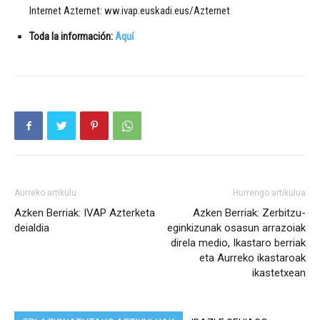
Internet Azternet: ww.ivap.euskadi.eus/Azternet
Toda la información:
Aquí
Aurreko artikulu
Hurrengo artikulua
Azken Berriak: IVAP Azterketa
Azken Berriak: Zerbitzu-
deialdia
eginkizunak osasun arrazoiak
direla medio, Ikastaro berriak
eta Aurreko ikastaroak
ikastetxean