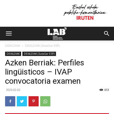
DEIALDIAK
DEIALDIAK (SutaGar ESP)
DEIALDIAK
DEIALDIAK (SutaGar ESP)
Azken Berriak: Perfiles
lingüisticos – IVAP
convocatoria examen
2026-02-02
613