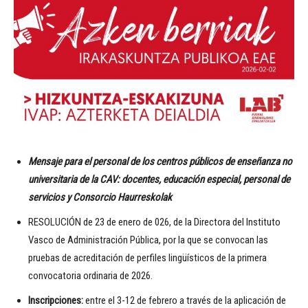
Mensaje para el personal de los centros públicos de enseñanza no
universitaria de la CAV: docentes, educación especial, personal de
servicios y Consorcio Haurreskolak
RESOLUCIÓN de 23 de enero de 026, de la Directora del Instituto
Vasco de Administración Pública, por la que se convocan las
pruebas de acreditación de perfiles lingüísticos de la primera
convocatoria ordinaria de 2026.
Inscripciones:
entre el 3-12 de febrero a través de la aplicación de