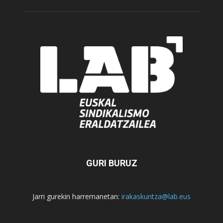
GURI BURUZ
Jarri gurekin harremanetan:
irakaskuntza@lab.eus