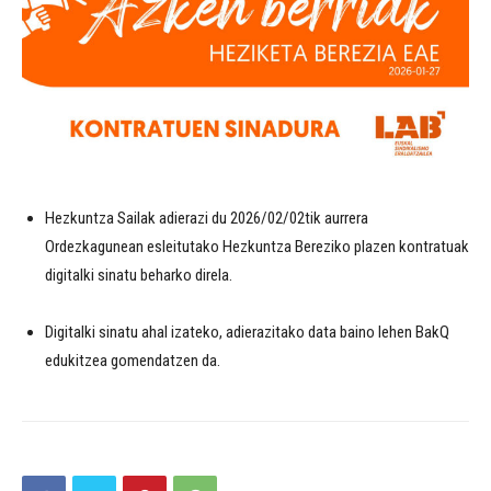
Hezkuntza Sailak adierazi du 2026/02/02tik aurrera
Ordezkagunean esleitutako Hezkuntza Bereziko plazen kontratuak
digitalki sinatu beharko direla.
Digitalki sinatu ahal izateko, adierazitako data baino lehen BakQ
edukitzea gomendatzen da.