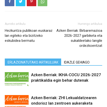
Aurreko artikulu
Hurrengo artikulua
Hezkuntza publikoan euskaraz
Azken Berriak: Birbaremazioa
lan egiteko eta bizitzeko
2026-2027 garbiketa eta
eskubidea bermatu
sukaldeetako langile
ordezkoentzat
ERLAZIONATUTAKO ARTIKULUAK
IDAZLE GEHIAGO
Azken Berriak: IKHA-COCU 2026-2027
praktikaldia egin behar dutenak
Azken Berriak: ZHI Lekualdatzearen
ondorioz lan zentroen aukeraketa