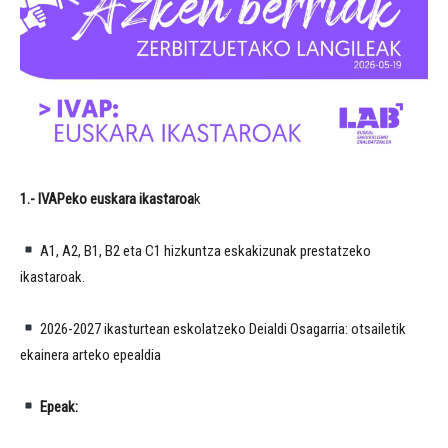
1.- IVAPeko euskara ikastaroa
k
A1, A2, B1, B2 eta C1 hizkuntza eskakizunak prestatzeko
ikastaroak.
2026-2027 ikasturtean eskolatzeko Deialdi Osagarria: otsailetik
ekainera arteko epealdia
Epeak: