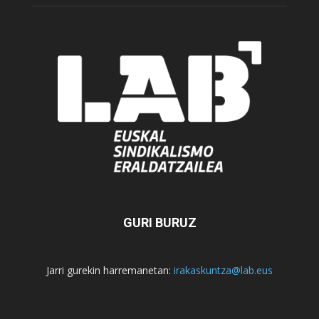
GURI BURUZ
Jarri gurekin harremanetan:
irakaskuntza@lab.eus