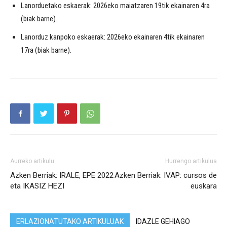
Lanorduetako eskaerak: 2026eko maiatzaren 19tik ekainaren 4ra
(biak barne).
Lanorduz kanpoko eskaerak: 2026eko ekainaren 4tik ekainaren
17ra (biak barne).
Aurreko artikulu
Hurrengo artikulua
Azken Berriak: IRALE, EPE 2022
Azken Berriak: IVAP: cursos de
eta IKASIZ HEZI
euskara
ERLAZIONATUTAKO ARTIKULUAK
IDAZLE GEHIAGO