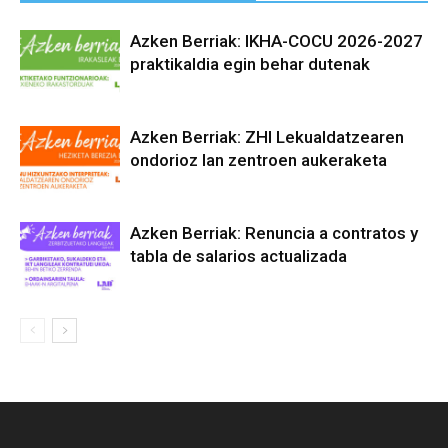
Azken Berriak: IKHA-COCU 2026-2027
praktikaldia egin behar dutenak
Azken Berriak: ZHI Lekualdatzearen
ondorioz lan zentroen aukeraketa
Azken Berriak: Renuncia a contratos y
tabla de salarios actualizada