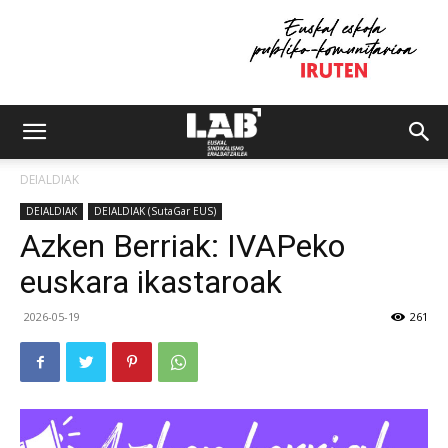
DEIALDIAK
DEIALDIAK
DEIALDIAK (SutaGar EUS)
Azken Berriak: IVAPeko
euskara ikastaroak
2026-05-19
261