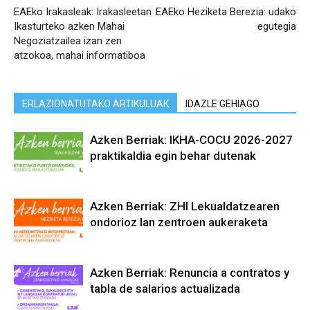
EAEko Irakasleak: Irakasleetan
EAEko Heziketa Berezia: udako
Ikasturteko azken Mahai
egutegia
Negoziatzailea izan zen
atzokoa, mahai informatiboa
ERLAZIONATUTAKO ARTIKULUAK
IDAZLE GEHIAGO
Azken Berriak: IKHA-COCU 2026-2027
praktikaldia egin behar dutenak
Azken Berriak: ZHI Lekualdatzearen
ondorioz lan zentroen aukeraketa
Azken Berriak: Renuncia a contratos y
tabla de salarios actualizada