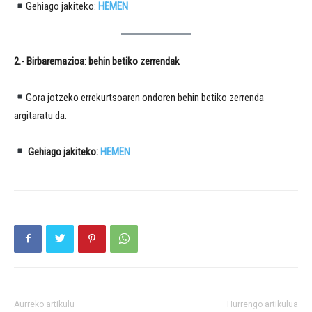
Gehiago jakiteko:
HEMEN
2.- Birbaremazioa
:
behin betiko zerrendak
Gora jotzeko errekurtsoaren ondoren behin betiko zerrenda
argitaratu da.
Gehiago jakiteko:
HEMEN
Aurreko artikulu
Hurrengo artikulua