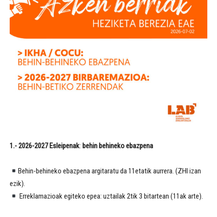
1.- 2026-2027 Esleipenak
:
behin behineko ebazpena
Behin-behineko ebazpena argitaratu da 11etatik aurrera. (ZHI izan
ezik).
Erreklamazioak egiteko epea: uztailak 2tik 3 bitartean (11ak arte).