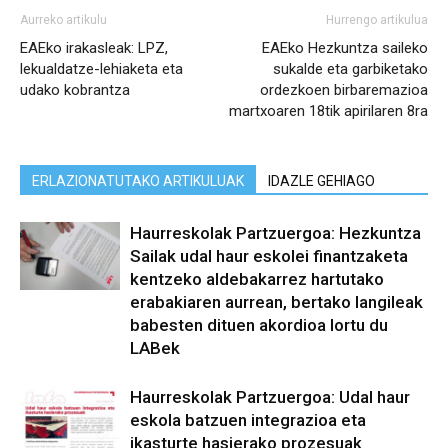
Aurreko artikulu
Hurrengo artikulua
EAEko irakasleak: LPZ,
EAEko Hezkuntza saileko
lekualdatze-lehiaketa eta
sukalde eta garbiketako
udako kobrantza
ordezkoen birbaremazioa
martxoaren 18tik apirilaren 8ra
ERLAZIONATUTAKO ARTIKULUAK
IDAZLE GEHIAGO
Haurreskolak Partzuergoa: Hezkuntza
Sailak udal haur eskolei finantzaketa
kentzeko aldebakarrez hartutako
erabakiaren aurrean, bertako langileak
babesten dituen akordioa lortu du
LABek
Haurreskolak Partzuergoa: Udal haur
eskola batzuen integrazioa eta
ikasturte hasierako prozesuak