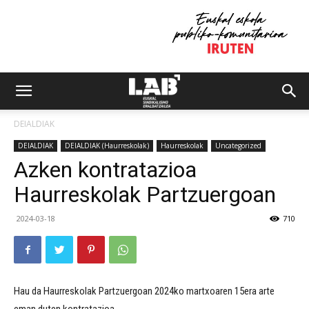
DEIALDIAK
DEIALDIAK
DEIALDIAK (Haurreskolak)
Haurreskolak
Uncategorized
Azken kontratazioa
Haurreskolak Partzuergoan
2024-03-18
710
Hau da Haurreskolak Partzuergoan 2024ko martxoaren 15era arte