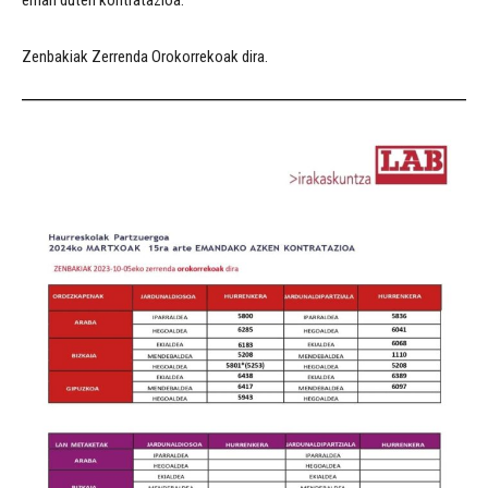
eman duten kontratazioa.
Zenbakiak Zerrenda Orokorrekoak dira.