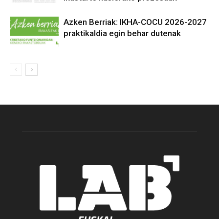
Azken Berriak: IKHA-COCU 2026-2027
praktikaldia egin behar dutenak