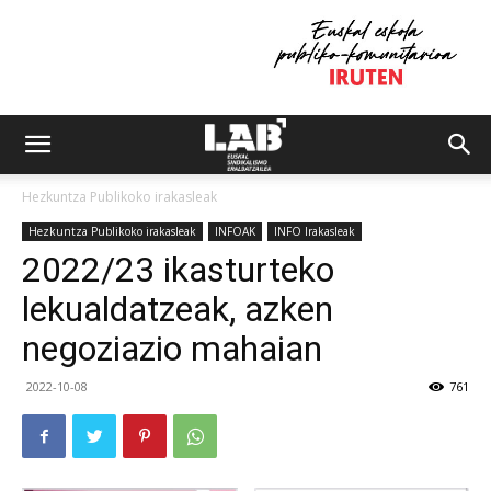
Hezkuntza Publikoko irakasleak
Hezkuntza Publikoko irakasleak
INFOAK
INFO Irakasleak
2022/23 ikasturteko
lekualdatzeak, azken
negoziazio mahaian
2022-10-08
761