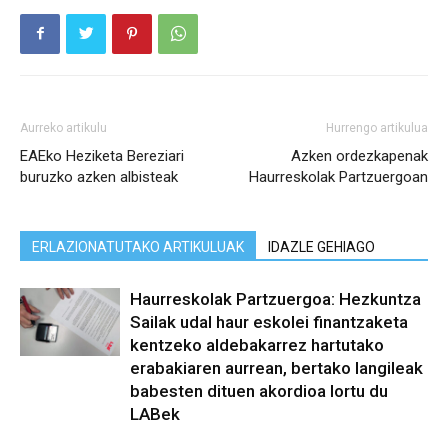
Aurreko artikulu
Hurrengo artikulua
EAEko Heziketa Bereziari
Azken ordezkapenak
buruzko azken albisteak
Haurreskolak Partzuergoan
ERLAZIONATUTAKO ARTIKULUAK
IDAZLE GEHIAGO
Haurreskolak Partzuergoa: Hezkuntza
Sailak udal haur eskolei finantzaketa
kentzeko aldebakarrez hartutako
erabakiaren aurrean, bertako langileak
babesten dituen akordioa lortu du
LABek