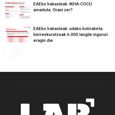
EAEko Irakasleak: IKHA-COCU
amaituta. Orain zer?
EAEko Irakasleak: udako kobraketa
berreskuratzeak 6.000 langile ingururi
eragin die